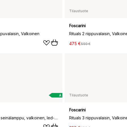
Tilaustuote
Foscarini
ippuvalaisin, Valkoinen
Rituals 2 riippuvalaisin, Valkoin
475 €
559 €
Tilaustuote
A
Foscarini
Gregg midi seinälamppu, valkoinen, led-lamppu
Rituals 3 riippuvalaisin, Valkoin