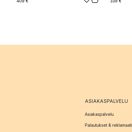
409 €
339 €
ASIAKASPALVELU
Asiakaspalvelu
Palautukset & reklamaati