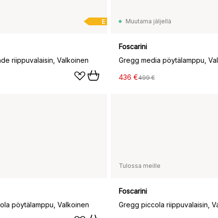
Muutama jäljellä
E
Foscarini
de riippuvalaisin, Valkoinen
Gregg media pöytälamppu, Va
436 €
499 €
Tulossa meille
Foscarini
ola pöytälamppu, Valkoinen
Gregg piccola riippuvalaisin, V