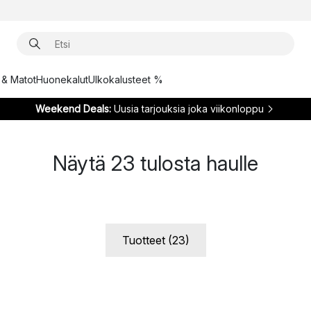
t & Matot
Huonekalut
Ulkokalusteet %
Weekend Deals:
Uusia tarjouksia joka viikonloppu
Näytä
23
tulosta haulle
Tuotteet (23)