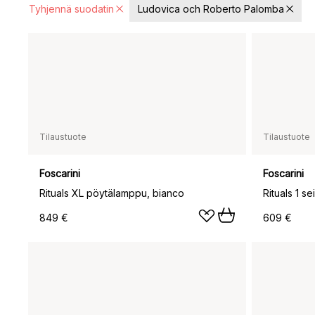
Tyhjennä suodatin
Ludovica och Roberto Palomba
Tilaustuote
Tilaustuote
Foscarini
Foscarini
Rituals XL pöytälamppu, bianco
Rituals 1 s
849 €
609 €