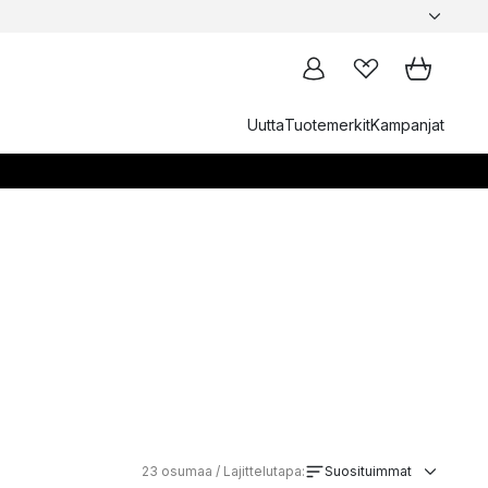
Uutta
Tuotemerkit
Kampanjat
23
osumaa / Lajittelutapa:
Suosituimmat