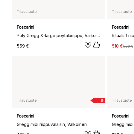
Tilaustuote
Tilaustuote
Foscarini
Foscarini
Poly Gregg X-large pöytälamppu, Valkoinen
Rituals 1 ri
559 €
510 €
559 €
Tilaustuote
Tilaustuote
G
Foscarini
Foscarini
Gregg midi riippuvalaisin, Valkoinen