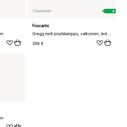
Tilaustuote
A
Foscarini
en
Gregg midi pöytälamppu, valkoinen, led lamppu
399 €
en