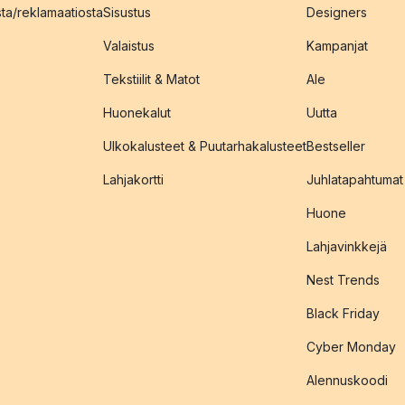
sta/reklamaatiosta
Sisustus
Designers
Valaistus
Kampanjat
Tekstiilit & Matot
Ale
Huonekalut
Uutta
Ulkokalusteet & Puutarhakalusteet
Bestseller
Lahjakortti
Juhlatapahtumat
Huone
Lahjavinkkejä
Nest Trends
Black Friday
Cyber Monday
Alennuskoodi