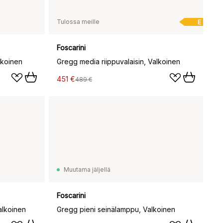
Tulossa meille
E
Foscarini
lkoinen
Gregg media riippuvalaisin, Valkoinen
451 €
489 €
Muutama jäljellä
Foscarini
alkoinen
Gregg pieni seinälamppu, Valkoinen