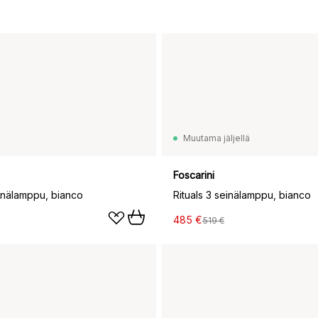
Muutama jäljellä
Foscarini
einälamppu, bianco
Rituals 3 seinälamppu, bianco
485 €
519 €