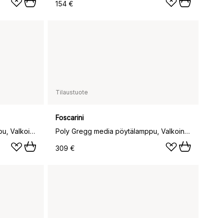
154 €
Tilaustuote
Foscarini
Poly Gregg grande pöytälamppu, Valkoinen
Poly Gregg media pöytälamppu, Valkoinen
309 €