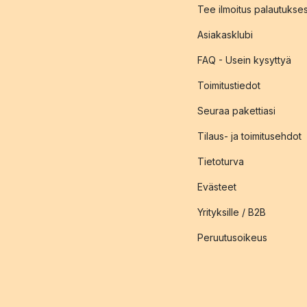
Tee ilmoitus palautukse
Asiakasklubi
FAQ - Usein kysyttyä
Toimitustiedot
Seuraa pakettiasi
Tilaus- ja toimitusehdot
Tietoturva
Evästeet
Yrityksille / B2B
Peruutusoikeus