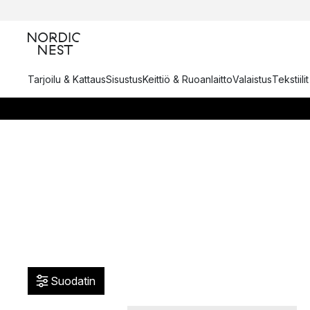
Tarjoilu & Kattaus
Sisustus
Keittiö & Ruoanlaitto
Valaistus
Tekstiili
Suodatin