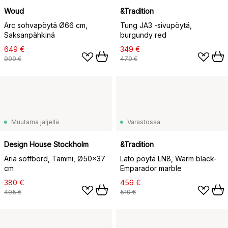
Woud
&Tradition
Arc sohvapöytä Ø66 cm,
Tung JA3 -sivupöytä,
Saksanpähkinä
burgundy red
649 €
349 €
999 €
479 €
Muutama jäljellä
Varastossa
Design House Stockholm
&Tradition
Aria soffbord, Tammi, Ø50x37
Lato pöytä LN8, Warm black-
cm
Emparador marble
380 €
459 €
495 €
519 €