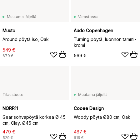
Muutama jäljellä
Varastossa
Muuto
Audo Copenhagen
Around pöytä iso, Oak
Turning pöytä, luonnon tammi-
kromi
549 €
569 €
679 €
Tilaustuote
Muutama jäljellä
NORR11
Cooee Design
Gear sohvapöytä korkea Ø 45
Woody pöytä Ø80 cm, Oak
cm, Clay, Ø45 cm
479 €
487 €
529 €
619 €