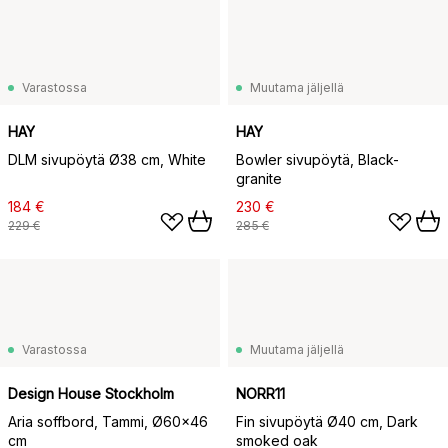
Varastossa
Muutama jäljellä
HAY
HAY
DLM sivupöytä Ø38 cm, White
Bowler sivupöytä, Black-
granite
184 €
230 €
229 €
285 €
Varastossa
Muutama jäljellä
Design House Stockholm
NORR11
Aria soffbord, Tammi, Ø60x46
Fin sivupöytä Ø40 cm, Dark
cm
smoked oak