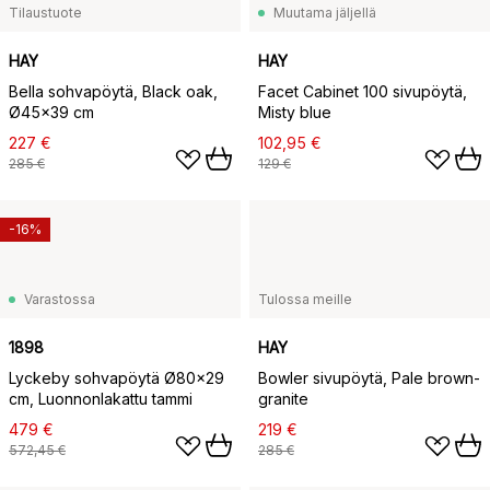
Tilaustuote
Muutama jäljellä
HAY
HAY
Bella sohvapöytä, Black oak,
Facet Cabinet 100 sivupöytä,
Ø45x39 cm
Misty blue
227 €
102,95 €
285 €
129 €
-16%
Varastossa
Tulossa meille
1898
HAY
Lyckeby sohvapöytä Ø80x29
Bowler sivupöytä, Pale brown-
cm, Luonnonlakattu tammi
granite
479 €
219 €
572,45 €
285 €