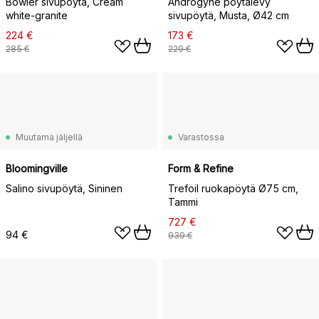
Bowler sivupöytä, Cream
Androgyne pöytälevy
white-granite
sivupöytä, Musta, Ø42 cm
224 €
173 €
285 €
229 €
Muutama jäljellä
Varastossa
Bloomingville
Form & Refine
Salino sivupöytä, Sininen
Trefoil ruokapöytä Ø75 cm,
Tammi
727 €
94 €
939 €