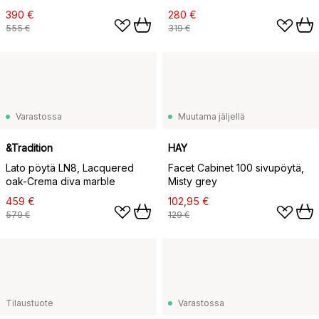
390 €
280 €
555 €
319 €
Varastossa
Muutama jäljellä
&Tradition
HAY
Lato pöytä LN8, Lacquered
Facet Cabinet 100 sivupöytä,
oak-Crema diva marble
Misty grey
459 €
102,95 €
579 €
129 €
Tilaustuote
Varastossa