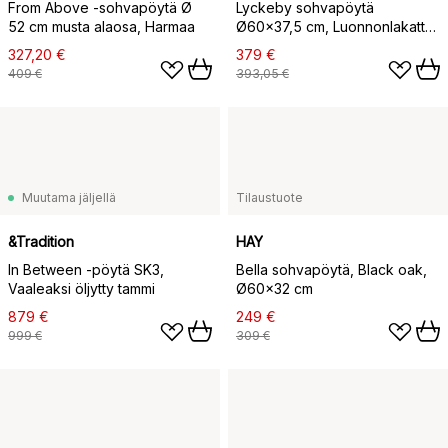
From Above -sohvapöytä Ø
Lyckeby sohvapöytä
52 cm musta alaosa, Harmaa
Ø60x37,5 cm, Luonnonlakattu
tammi
327,20 €
379 €
409 €
393,05 €
Muutama jäljellä
Tilaustuote
&Tradition
HAY
In Between -pöytä SK3,
Bella sohvapöytä, Black oak,
Vaaleaksi öljytty tammi
Ø60x32 cm
879 €
249 €
999 €
309 €