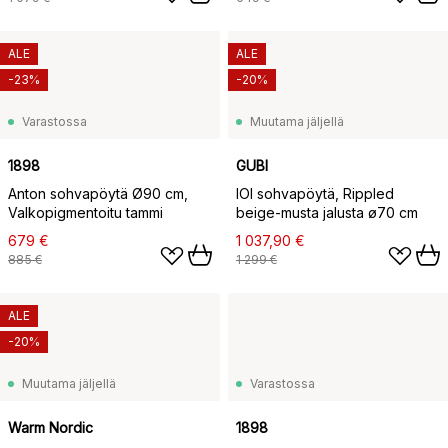
ALE
ALE
-23%
-20%
Varastossa
Muutama jäljellä
1898
GUBI
Anton sohvapöytä Ø90 cm,
IOI sohvapöytä, Rippled
Valkopigmentoitu tammi
beige-musta jalusta ø70 cm
679 €
1 037,90 €
885 €
1 299 €
ALE
-20%
Muutama jäljellä
Varastossa
Warm Nordic
1898