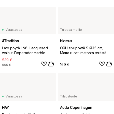
Varastossa
Tulossa meille
&Tradition
blomus
Lato pöytä LN8, Lacquered
ORU sivupöytä S Ø35 cm,
walnut-Emperador marble
Matta ruostumatonta terästä
539 €
169 €
609 €
Varastossa
Tilaustuote
HAY
Audo Copenhagen