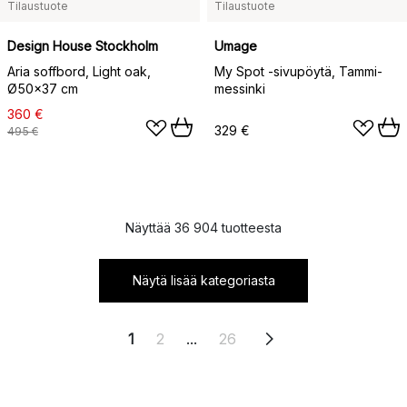
Tilaustuote
Tilaustuote
Design House Stockholm
Umage
Aria soffbord, Light oak,
My Spot -sivupöytä, Tammi-
Ø50x37 cm
messinki
360 €
329 €
495 €
Näyttää 36 904 tuotteesta
Näytä lisää kategoriasta
1
2
...
26