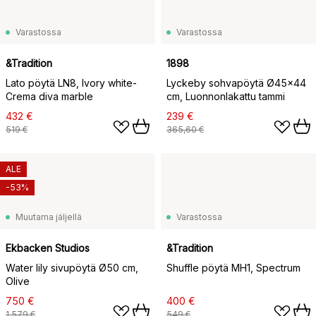
Varastossa
Varastossa
&Tradition
1898
Lato pöytä LN8, Ivory white-
Lyckeby sohvapöytä Ø45x44
Crema diva marble
cm, Luonnonlakattu tammi
432 €
239 €
519 €
365,60 €
ALE
-53%
Muutama jäljellä
Varastossa
Ekbacken Studios
&Tradition
Water lily sivupöytä Ø50 cm,
Shuffle pöytä MH1, Spectrum
Olive
750 €
400 €
1 579 €
549 €