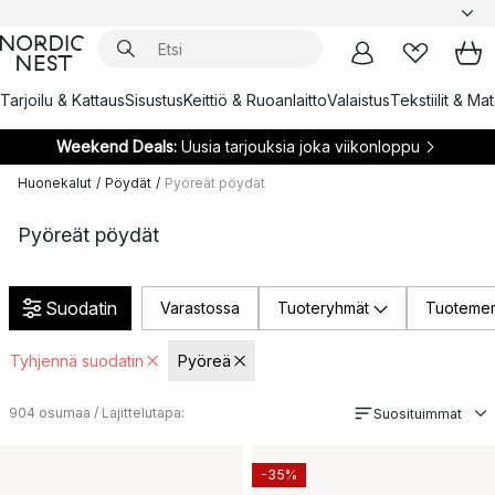
Tarjoilu & Kattaus
Sisustus
Keittiö & Ruoanlaitto
Valaistus
Tekstiilit & Ma
Weekend Deals:
Uusia tarjouksia joka viikonloppu
Huonekalut
/
Pöydät
/
Pyöreät pöydät
Pyöreät pöydät
Suodatin
Varastossa
Tuoteryhmät
Tuotemer
Tyhjennä suodatin
Pyöreä
904
osumaa / Lajittelutapa:
Suosituimmat
-35%