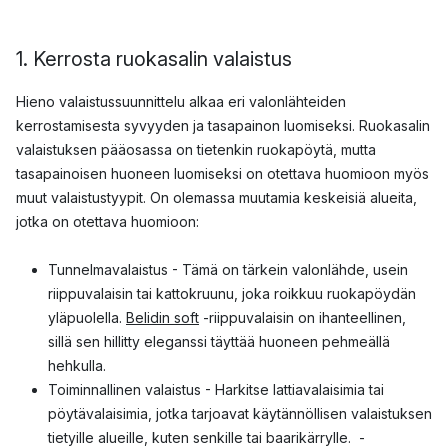
1. Kerrosta ruokasalin valaistus
Hieno valaistussuunnittelu alkaa eri valonlähteiden
kerrostamisesta syvyyden ja tasapainon luomiseksi. Ruokasalin
valaistuksen pääosassa on tietenkin ruokapöytä, mutta
tasapainoisen huoneen luomiseksi on otettava huomioon myös
muut valaistustyypit. On olemassa muutamia keskeisiä alueita,
jotka on otettava huomioon:
Tunnelmavalaistus - Tämä on tärkein valonlähde, usein
riippuvalaisin tai kattokruunu, joka roikkuu ruokapöydän
yläpuolella.
Belidin soft
-riippuvalaisin on ihanteellinen,
sillä sen hillitty eleganssi täyttää huoneen pehmeällä
hehkulla.
Toiminnallinen valaistus - Harkitse lattiavalaisimia tai
pöytävalaisimia, jotka tarjoavat käytännöllisen valaistuksen
tietyille alueille, kuten senkille tai baarikärrylle. -