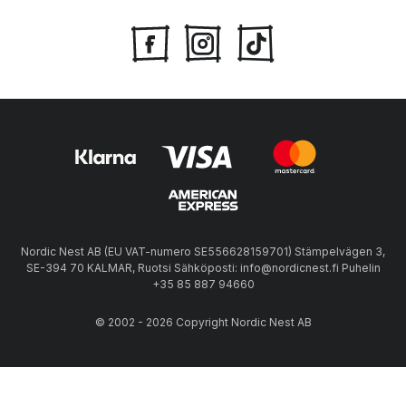
Nordic Nest AB (EU VAT-numero SE556628159701) Stämpelvägen 3,
SE-394 70 KALMAR, Ruotsi Sähköposti: info@nordicnest.fi Puhelin
+35 85 887 94660
© 2002 - 2026 Copyright Nordic Nest AB