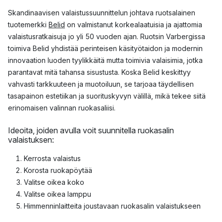
Skandinaavisen valaistussuunnittelun johtava ruotsalainen
tuotemerkki
Belid
on valmistanut korkealaatuisia ja ajattomia
valaistusratkaisuja jo yli 50 vuoden ajan. Ruotsin Varbergissa
toimiva Belid yhdistää perinteisen käsityötaidon ja modernin
innovaation luoden tyylikkäitä mutta toimivia valaisimia, jotka
parantavat mitä tahansa sisustusta. Koska Belid keskittyy
vahvasti tarkkuuteen ja muotoiluun, se tarjoaa täydellisen
tasapainon estetiikan ja suorituskyvyn välillä, mikä tekee siitä
erinomaisen valinnan ruokasaliisi.
Ideoita, joiden avulla voit suunnitella ruokasalin
valaistuksen:
Kerrosta valaistus
Korosta ruokapöytää
Valitse oikea koko
Valitse oikea lamppu
Himmenninlaitteita joustavaan ruokasalin valaistukseen