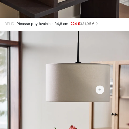
BELID
Picasso pöytävalaisin 34,8 cm
224 €
331,95 €
310,99 €