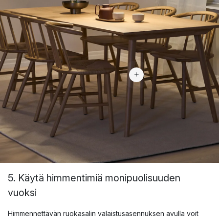
1 949 €
5. Käytä himmentimiä monipuolisuuden
vuoksi
Himmennettävän ruokasalin valaistusasennuksen avulla voit