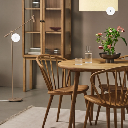
293 €