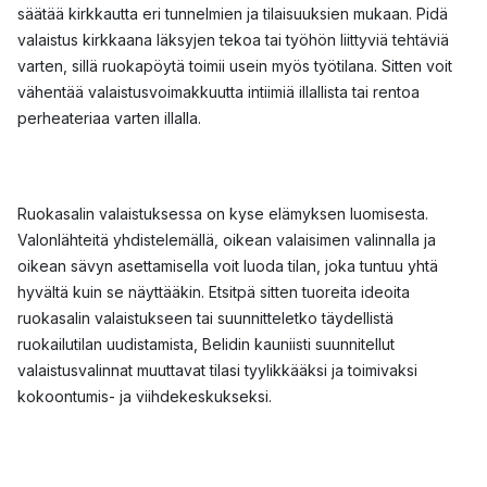
säätää kirkkautta eri tunnelmien ja tilaisuuksien mukaan. Pidä
valaistus kirkkaana läksyjen tekoa tai työhön liittyviä tehtäviä
varten, sillä ruokapöytä toimii usein myös työtilana. Sitten voit
vähentää valaistusvoimakkuutta intiimiä illallista tai rentoa
perheateriaa varten illalla.
Ruokasalin valaistuksessa on kyse elämyksen luomisesta.
Valonlähteitä yhdistelemällä, oikean valaisimen valinnalla ja
oikean sävyn asettamisella voit luoda tilan, joka tuntuu yhtä
hyvältä kuin se näyttääkin. Etsitpä sitten tuoreita ideoita
ruokasalin valaistukseen tai suunnitteletko täydellistä
ruokailutilan uudistamista, Belidin kauniisti suunnitellut
valaistusvalinnat muuttavat tilasi tyylikkääksi ja toimivaksi
kokoontumis- ja viihdekeskukseksi.