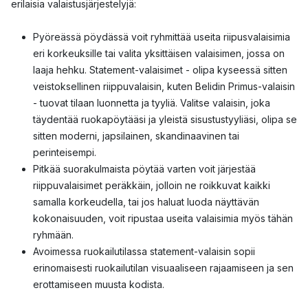
erilaisia valaistusjärjestelyjä:
Pyöreässä pöydässä voit ryhmittää useita riipusvalaisimia
eri korkeuksille tai valita yksittäisen valaisimen, jossa on
laaja hehku. Statement-valaisimet - olipa kyseessä sitten
veistoksellinen riippuvalaisin, kuten Belidin Primus-valaisin
- tuovat tilaan luonnetta ja tyyliä. Valitse valaisin, joka
täydentää ruokapöytääsi ja yleistä sisustustyyliäsi, olipa se
sitten moderni, japsilainen, skandinaavinen tai
perinteisempi.
Pitkää suorakulmaista pöytää varten voit järjestää
riippuvalaisimet peräkkäin, jolloin ne roikkuvat kaikki
samalla korkeudella, tai jos haluat luoda näyttävän
kokonaisuuden, voit ripustaa useita valaisimia myös tähän
ryhmään.
Avoimessa ruokailutilassa statement-valaisin sopii
erinomaisesti ruokailutilan visuaaliseen rajaamiseen ja sen
erottamiseen muusta kodista.