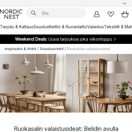
Tarjoilu & Kattaus
Sisustus
Keittiö & Ruoanlaitto
Valaistus
Tekstiilit & Ma
Weekend Deals:
Uusia tarjouksia joka viikonloppu
Inspiraatio & Vinkit
/
Sisustusvinkit
/
Ruokatilan valaistusideat
Ruokasalin valaistusideat: Belidin avulla