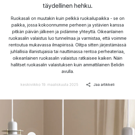
täydellinen hehku.
Ruokasali on muutakin kuin pelkkä ruokailupaikka - se on
paikka, jossa kokoonnumme perheen ja ystävien kanssa
pitkän päivän jälkeen ja pidämme yhteyttä. Oikeanlainen
ruokasalin valaistus luo tunnelmaa ja varmistaa, että voimme
rentoutua mukavassa ilmapiirissä. Olitpa sitten järjestämässä
juhlallisia illanistujaisia tai nauttimassa rentoa perheateriaa,
oikeanlainen ruokasalin valaistus ratkaisee kaiken. Näin
hallitset ruokasalin valaistuksen kuin ammattilainen Belidin
avulla.
keskiviikko 19. maaliskuuta 2025
Jaa artikkeli
163 €