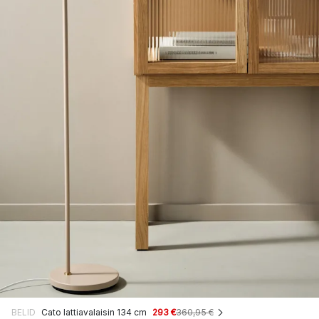
BELID
Cato lattiavalaisin 134 cm
293 €
360,95 €