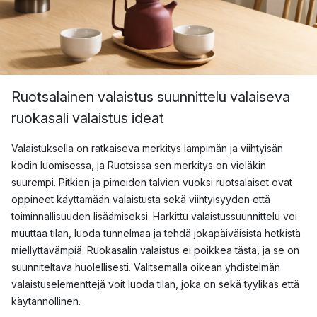
Ruotsalainen valaistus suunnittelu valaiseva
ruokasali valaistus ideat
Valaistuksella on ratkaiseva merkitys lämpimän ja viihtyisän
kodin luomisessa, ja Ruotsissa sen merkitys on vieläkin
suurempi. Pitkien ja pimeiden talvien vuoksi ruotsalaiset ovat
oppineet käyttämään valaistusta sekä viihtyisyyden että
toiminnallisuuden lisäämiseksi. Harkittu valaistussuunnittelu voi
muuttaa tilan, luoda tunnelmaa ja tehdä jokapäiväisistä hetkistä
miellyttävämpiä. Ruokasalin valaistus ei poikkea tästä, ja se on
suunniteltava huolellisesti. Valitsemalla oikean yhdistelmän
valaistuselementtejä voit luoda tilan, joka on sekä tyylikäs että
käytännöllinen.