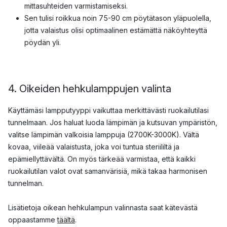
mittasuhteiden varmistamiseksi.
Sen tulisi roikkua noin 75-90 cm pöytätason yläpuolella,
jotta valaistus olisi optimaalinen estämättä näköyhteyttä
pöydän yli.
4. Oikeiden hehkulamppujen valinta
Käyttämäsi lampputyyppi vaikuttaa merkittävästi ruokailutilasi
tunnelmaan. Jos haluat luoda lämpimän ja kutsuvan ympäristön,
valitse lämpimän valkoisia lamppuja (2700K-3000K). Vältä
kovaa, viileää valaistusta, joka voi tuntua steriililtä ja
epämiellyttävältä. On myös tärkeää varmistaa, että kaikki
ruokailutilan valot ovat samanvärisiä, mikä takaa harmonisen
tunnelman.
Lisätietoja oikean hehkulampun valinnasta saat kätevästä
oppaastamme
täältä
.