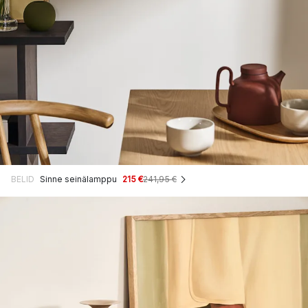
BELID
Sinne seinälamppu
215 €
241,95 €