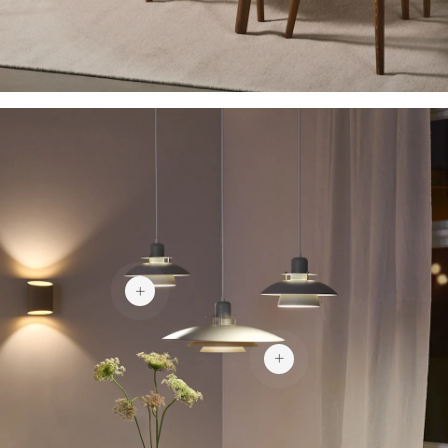
163 €
189 €