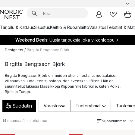
Tarjoilu & Kattaus
Sisustus
Keittiö & Ruoanlaitto
Valaistus
Tekstiilit & Ma
Weekend Deals:
Uusia tarjouksia joka viikonloppu
Designers
/
Birgitta Bengtsson Björk
Birgitta Bengtsson Björk
Birgitta Bengtsson Björk on muiden ohella nostanut ruotsalaisen
villahuovan uudelleen suosioon. den svenska ullfilten. Hän on
suunnitellut lukuisia klassikkoja Klippan Yllefabrikille, kuten Polka,
Björk ja Tango.
Suodatin
Varastossa
Tuoteryhmät
Tuotemer
14
osumaa / Lajittelutapa:
Suosituimmat