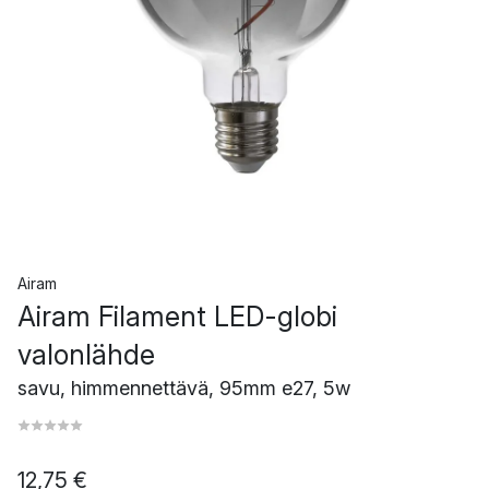
Airam
Airam Filament LED-globi
valonlähde
savu, himmennettävä, 95mm e27, 5w
12,75 €