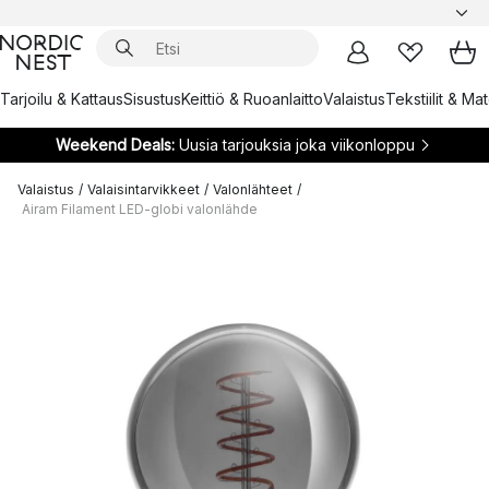
Tarjoilu & Kattaus
Sisustus
Keittiö & Ruoanlaitto
Valaistus
Tekstiilit & Ma
Weekend Deals:
Uusia tarjouksia joka viikonloppu
Valaistus
/
Valaisintarvikkeet
/
Valonlähteet
/
Airam Filament LED-globi valonlähde