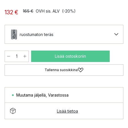
165 €
OVH sis. ALV
(-20%)
132 €
ruostumaton teräs
Lisää ostoskoriin
Tallenna suosikkina
Muutama jäljellä
,
Varastossa
Lisää tietoa