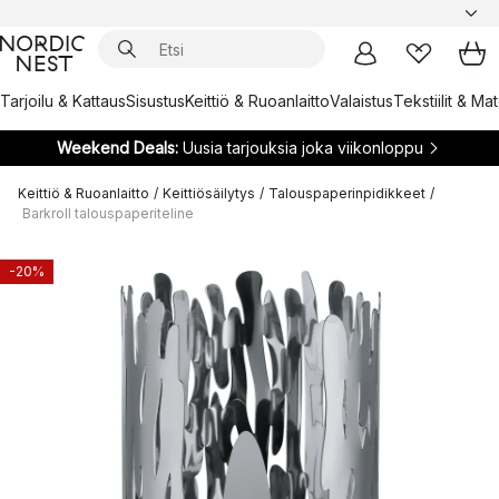
Tarjoilu & Kattaus
Sisustus
Keittiö & Ruoanlaitto
Valaistus
Tekstiilit & Ma
Weekend Deals:
Uusia tarjouksia joka viikonloppu
Keittiö & Ruoanlaitto
/
Keittiösäilytys
/
Talouspaperinpidikkeet
/
Barkroll talouspaperiteline
-20%