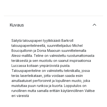
Kuvaus
Säilytä talouspaperi tyylikkäästi Barkroll
talouspaperitelineellä, suunnittelijaduo Michel
Boucquillonin ja Donia Maaouin suunnittelemalla
Alessi-mallilla. Teline on valmistettu ruostumattomasta
teräksestä ja sen muotoilu on saanut inspiraationsa
Luccassa kotiaan ympäröivistä puista.
Talouspaperiteline on valmistettu tekniikalla, jossa
teräs laserleikataan, jotta voidaan saada esiin
ainutlaatuiset perforoinnit ja lopullinen muoto, joka
muistuttaa puun runkoa ja kuorta. Lopputulos on
runollinen mutta samalla erittäin käytännöllinen Valitse
eri väreistä