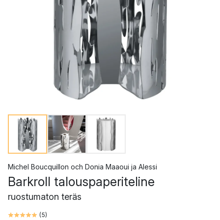
Michel Boucquillon och Donia Maaoui
ja
Alessi
Barkroll talouspaperiteline
ruostumaton teräs
(
5
)