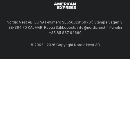
Nordic Nest AB (EU VAT-numero SE556628159701) Stämpelvägen 3,
SE-394 70 KALMAR, Ruotsi Sähköposti: info@nordicnest.fi Puhelin
+35 85 887 94660
© 2002 - 2026 Copyright Nordic Nest AB