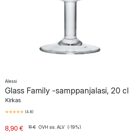
Alessi
Glass Family -samppanjalasi, 20 cl
Kirkas
(
4.8
)
11 €
OVH sis. ALV
(-19%)
8,90 €