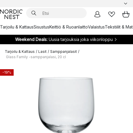
Tarjoilu & Kattaus
Sisustus
Keittiö & Ruoanlaitto
Valaistus
Tekstiilit & Ma
Weekend Deals:
Uusia tarjouksia joka viikonloppu
Tarjoilu & Kattaus
/
Lasit
/
Samppanjalasit
/
Glass Family -samppanjalasi, 20 cl
-19%