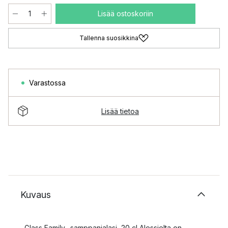
Lisää ostoskoriin
Tallenna suosikkina
Varastossa
Lisää tietoa
Kuvaus
Glass Family -samppanjalasi, 20 cl Alessielta on