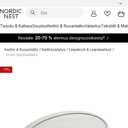
Tarjoilu & Kattaus
Sisustus
Keittiö & Ruoanlaitto
Valaistus
Tekstiilit & Ma
Kesäale:
20–70 %
alennus designsuosikeista*
Keittiö & Ruoanlaitto
/
Keittiösäilytys
/
Leipäkorit & Leipälaatikot
/
Gnam leipälaatikko
-11%