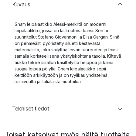
Kuvaus
Gnam leipälaatikko Alessi-merkiltä on moderni
leipälaatikko, jossa on laskeutuva kansi. Sen on
suunnitellut Stefano Giovannoni ja Elisa Gargan. Siinä
on pehmeästi pyöristetty siluetti kestävästä
materiaalista, joka säilyttää leivän tuoreuden ja toimii
samalla koristeellisena yksityiskohtana tasolla. Kätevä
aukko tekee sisällön käsittelystä helppoa ja kansi
suojaa leipää pölyltä. Gnam leipälaatikko sopii
keittiöön arkikäyttöön ja on tyylikäs yhdistelmä
toimivuutta ja italialaista muotoilua
Tekniset tiedot
Toiset katsoivat myös näitä tuotteita