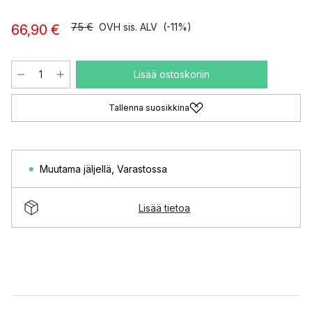
75 €
OVH sis. ALV
(-11%)
66,90 €
Lisää ostoskoriin
Tallenna suosikkina
Muutama jäljellä
,
Varastossa
Lisää tietoa