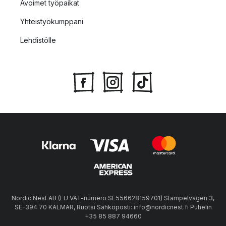
Avoimet työpaikat
Yhteistyökumppani
Lehdistölle
Nordic Nest AB (EU VAT-numero SE556628159701) Stämpelvägen 3,
SE-394 70 KALMAR, Ruotsi Sähköposti: info@nordicnest.fi Puhelin
+35 85 887 94660