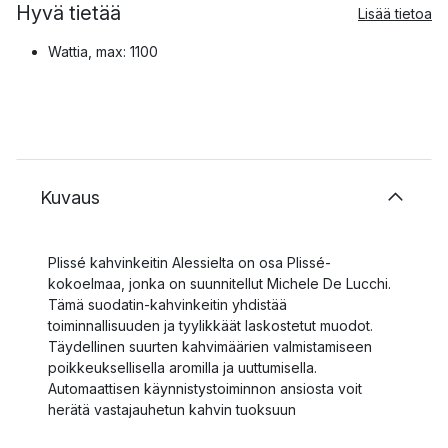
Hyvä tietää
Lisää tietoa
Wattia, max: 1100
Kuvaus
Plissé kahvinkeitin Alessielta on osa Plissé-
kokoelmaa, jonka on suunnitellut Michele De Lucchi.
Tämä suodatin-kahvinkeitin yhdistää
toiminnallisuuden ja tyylikkäät laskostetut muodot.
Täydellinen suurten kahvimäärien valmistamiseen
poikkeuksellisella aromilla ja uuttumisella.
Automaattisen käynnistystoiminnon ansiosta voit
herätä vastajauhetun kahvin tuoksuun