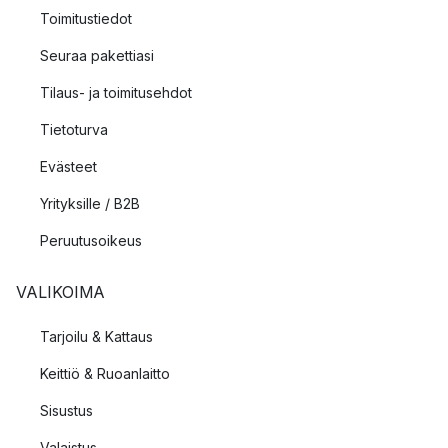
Toimitustiedot
Seuraa pakettiasi
Tilaus- ja toimitusehdot
Tietoturva
Evästeet
Yrityksille / B2B
Peruutusoikeus
VALIKOIMA
Tarjoilu & Kattaus
Keittiö & Ruoanlaitto
Sisustus
Valaistus