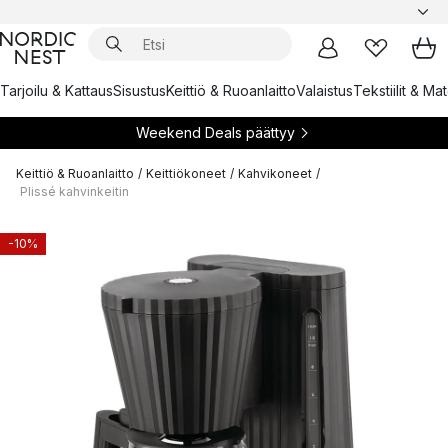
Tarjoilu & Kattaus
Sisustus
Keittiö & Ruoanlaitto
Valaistus
Tekstiilit & Ma
Weekend Deals päättyy
Keittiö & Ruoanlaitto
/
Keittiökoneet
/
Kahvikoneet
/
Plissé kahvinkeitin
-10%