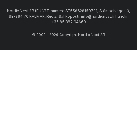
Nordic Nest AB (EU VAT-numero SE556628159701) Stämpelvägen 3,
SE-394 70 KALMAR, Ruotsi Sähköposti: info@nordicnest.fi Puhelin
+35 85 887 94660
© 2002 - 2026 Copyright Nordic Nest AB