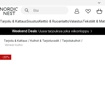
Tarjoilu & Kattaus
Sisustus
Keittiö & Ruoanlaitto
Valaistus
Tekstiilit & Ma
Weekend Deals:
Uusia tarjouksia joka viikonloppu
Tarjoilu & Kattaus
/
Kulhot & Tarjoiluvadit
/
Tarjoilukulhot
/
Veneer kulho
-20%