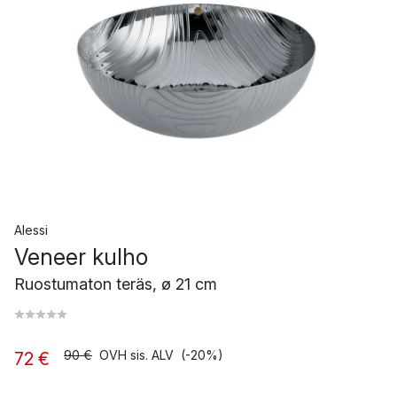
Alessi
Veneer kulho
Ruostumaton teräs, ø 21 cm
90 €
OVH sis. ALV
(-20%)
72 €