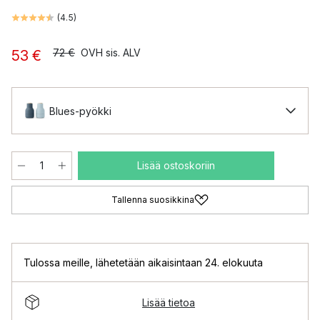
(
4.5
)
72 €
OVH sis. ALV
53 €
Blues-pyökki
Lisää ostoskoriin
Tallenna suosikkina
Tulossa meille
,
lähetetään aikaisintaan 24. elokuuta
Lisää tietoa