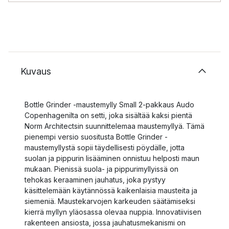
Kuvaus
Bottle Grinder -maustemylly Small 2-pakkaus Audo
Copenhagenilta on setti, joka sisältää kaksi pientä
Norm Architectsin suunnittelemaa maustemyllyä. Tämä
pienempi versio suositusta Bottle Grinder -
maustemyllystä sopii täydellisesti pöydälle, jotta
suolan ja pippurin lisääminen onnistuu helposti maun
mukaan. Pienissä suola- ja pippurimyllyissä on
tehokas keraaminen jauhatus, joka pystyy
käsittelemään käytännössä kaikenlaisia mausteita ja
siemeniä. Maustekarvojen karkeuden säätämiseksi
kierrä myllyn yläosassa olevaa nuppia. Innovatiivisen
rakenteen ansiosta, jossa jauhatusmekanismi on