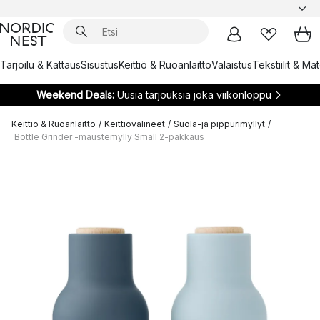
Tarjoilu & Kattaus
Sisustus
Keittiö & Ruoanlaitto
Valaistus
Tekstiilit & Ma
Weekend Deals:
Uusia tarjouksia joka viikonloppu
Keittiö & Ruoanlaitto
/
Keittiövälineet
/
Suola-ja pippurimyllyt
/
Bottle Grinder -maustemylly Small 2-pakkaus