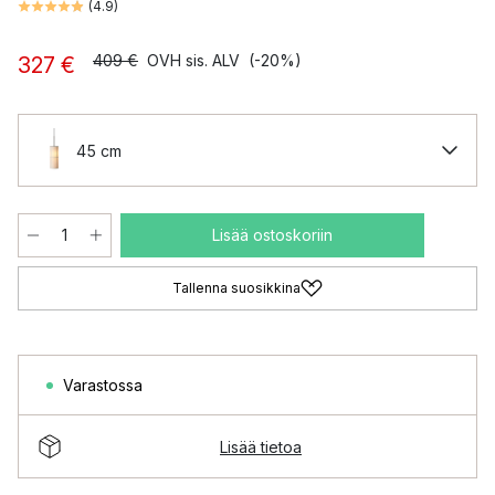
(
4.9
)
409 €
OVH sis. ALV
(-20%)
327 €
45 cm
Lisää ostoskoriin
Tallenna suosikkina
Varastossa
Lisää tietoa