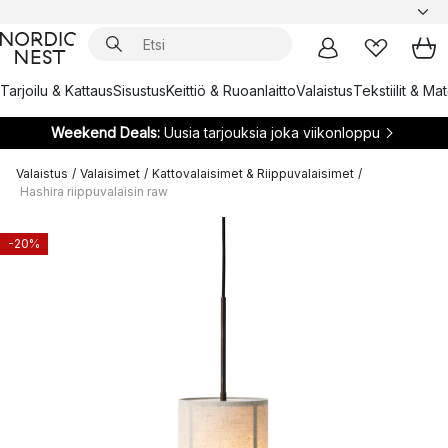
Tarjoilu & Kattaus
Sisustus
Keittiö & Ruoanlaitto
Valaistus
Tekstiilit & Ma
Weekend Deals:
Uusia tarjouksia joka viikonloppu
Valaistus
/
Valaisimet
/
Kattovalaisimet & Riippuvalaisimet
/
Hashira riippuvalaisin raw
-20%