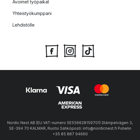
Avoimet työpaikat
Yhteistyökumppani
Lehdistölle
Nordic Nest AB (EU VAT-numero SE556628159701) Stämpelvägen 3,
SE-394 70 KALMAR, Ruotsi Sähköposti: info@nordicnest.fi Puhelin
+35 85 887 94660