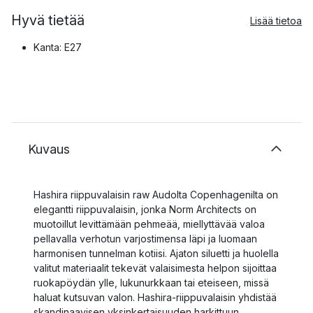
Hyvä tietää
Lisää tietoa
Kanta: E27
Kuvaus
Hashira riippuvalaisin raw Audolta Copenhagenilta on
elegantti riippuvalaisin, jonka Norm Architects on
muotoillut levittämään pehmeää, miellyttävää valoa
pellavalla verhotun varjostimensa läpi ja luomaan
harmonisen tunnelman kotiisi. Ajaton siluetti ja huolella
valitut materiaalit tekevät valaisimesta helpon sijoittaa
ruokapöydän ylle, lukunurkkaan tai eteiseen, missä
haluat kutsuvan valon. Hashira-riippuvalaisin yhdistää
skandinaavisen yksinkertaisuuden harkittuun