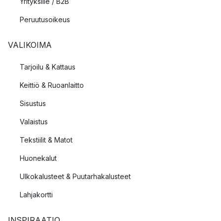
Yrityksille / B2B
Peruutusoikeus
VALIKOIMA
Tarjoilu & Kattaus
Keittiö & Ruoanlaitto
Sisustus
Valaistus
Tekstiilit & Matot
Huonekalut
Ulkokalusteet & Puutarhakalusteet
Lahjakortti
INSPIRAATIO