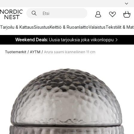
Tarjoilu & Kattaus
Sisustus
Keittiö & Ruoanlaitto
Valaistus
Tekstiilit & Ma
Weekend Deals:
Uusia tarjouksia joka viikonloppu
Tuotemerkit
/
AYTM
/
Arura saarni kannellinen 11 cm