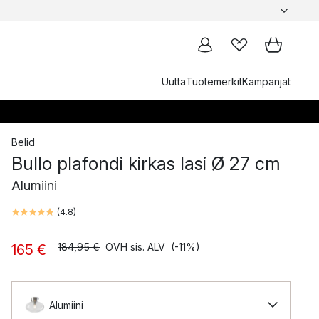
Uutta
Tuotemerkit
Kampanjat
Belid
Bullo plafondi kirkas lasi Ø 27 cm
Alumiini
(
4.8
)
184,95 €
OVH sis. ALV
(-11%)
165 €
Alumiini