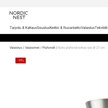
Tarjoilu & Kattaus
Sisustus
Keittiö & Ruoanlaitto
Valaistus
Tekstiili
Valaistus
/
Valaisimet
/
Plafondit
/
Bullo plafondi kirkas lasi Ø 27 cm
-11%