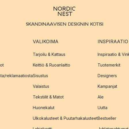
SKANDINAAVISEN DESIGNIN KOTISI
VALIKOIMA
INSPIRAATIO
Tarjoilu & Kattaus
Inspiraatio & Vink
ot
Keittiö & Ruoanlaitto
Tuotemerkit
sta/reklamaatiosta
Sisustus
Designers
Valaistus
Kampanjat
Tekstiilit & Matot
Ale
Huonekalut
Uutta
Ulkokalusteet & Puutarhakalusteet
Bestseller
Lahjakortti
Juhlatapahtumat