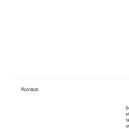
Kuvaus
B
e
t
e