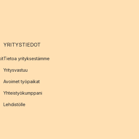
YRITYSTIEDOT
it
Tietoa yrityksestämme
Yritysvastuu
Avoimet työpaikat
Yhteistyökumppani
Lehdistölle