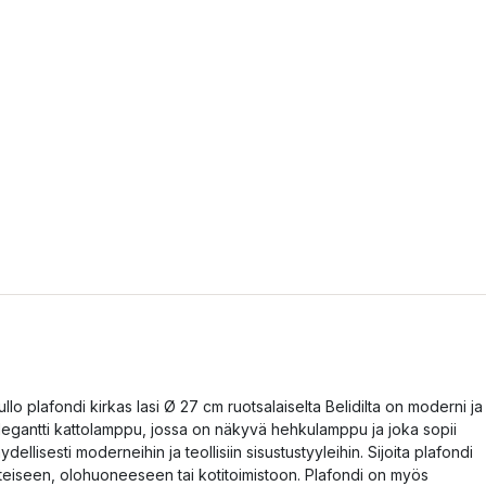
ullo plafondi kirkas lasi Ø 27 cm ruotsalaiselta Belidilta on moderni ja
legantti kattolamppu, jossa on näkyvä hehkulamppu ja joka sopii
äydellisesti moderneihin ja teollisiin sisustustyyleihin. Sijoita plafondi
teiseen, olohuoneeseen tai kotitoimistoon. Plafondi on myös