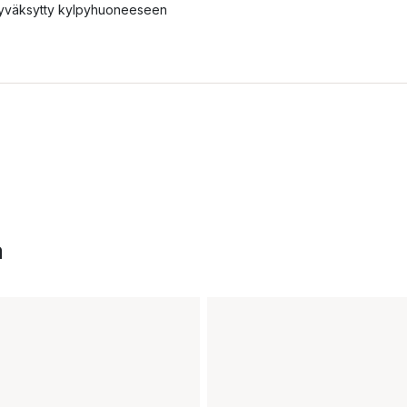
yväksytty kylpyhuoneeseen
a