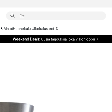
t & Matot
Huonekalut
Ulkokalusteet %
Weekend Deals:
Uusia tarjouksia joka viikonloppu