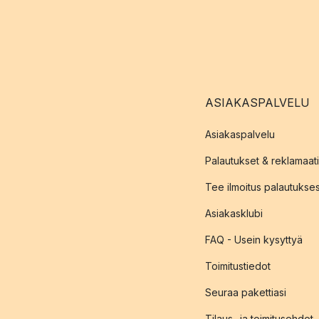
ASIAKASPALVELU
Asiakaspalvelu
Palautukset & reklamaati
Tee ilmoitus palautukse
Asiakasklubi
FAQ - Usein kysyttyä
Toimitustiedot
Seuraa pakettiasi
Tilaus- ja toimitusehdot