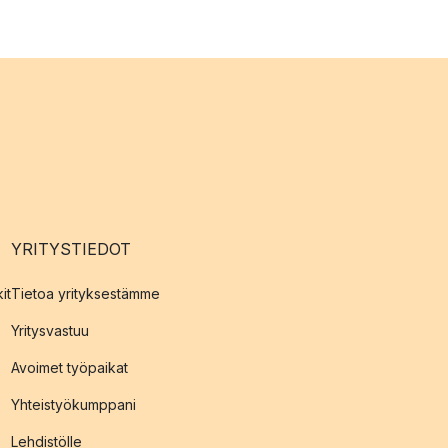
YRITYSTIEDOT
it
Tietoa yrityksestämme
Yritysvastuu
Avoimet työpaikat
Yhteistyökumppani
Lehdistölle