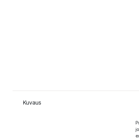
Kuvaus
P
j
e