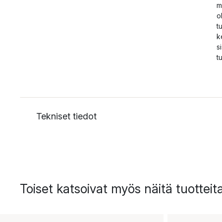
m
o
t
k
s
t
Tekniset tiedot
Toiset katsoivat myös näitä tuotteit