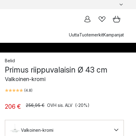
Uutta
Tuotemerkit
Kampanjat
Belid
Primus riippuvalaisin Ø 43 cm
Valkoinen-kromi
(
4.8
)
256,95 €
OVH sis. ALV
(-20%)
206 €
Valkoinen-kromi