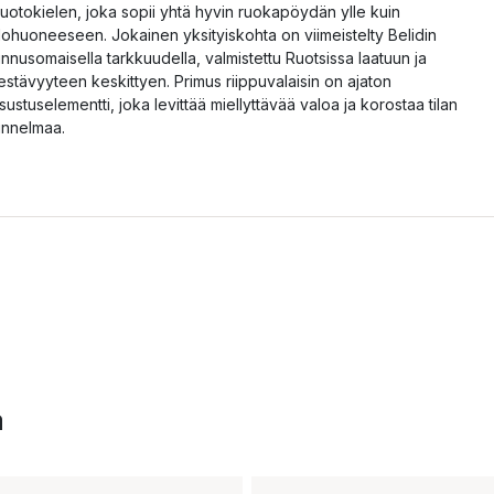
uotokielen, joka sopii yhtä hyvin ruokapöydän ylle kuin
lohuoneeseen. Jokainen yksityiskohta on viimeistelty Belidin
unnusomaisella tarkkuudella, valmistettu Ruotsissa laatuun ja
estävyyteen keskittyen. Primus riippuvalaisin on ajaton
isustuselementti, joka levittää miellyttävää valoa ja korostaa tilan
unnelmaa.
a