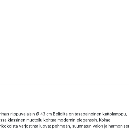
rimus riippuvalaisin Ø 43 cm Belidilta on tasapainoinen kattolamppu,
ossa klassinen muotoilu kohtaa modernin eleganssin. Kolme
rikokoista varjostinta luovat pehmeän, suunnatun valon ja harmonise