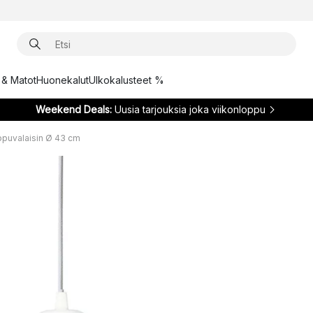
t & Matot
Huonekalut
Ulkokalusteet %
Weekend Deals:
Uusia tarjouksia joka viikonloppu
ippuvalaisin Ø 43 cm