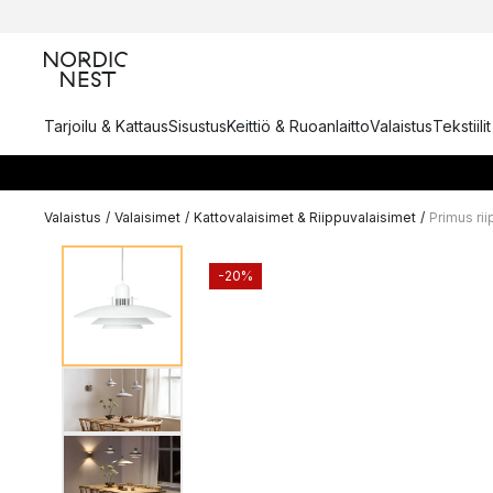
Tarjoilu & Kattaus
Sisustus
Keittiö & Ruoanlaitto
Valaistus
Tekstiili
Valaistus
/
Valaisimet
/
Kattovalaisimet & Riippuvalaisimet
/
Primus ri
-20%