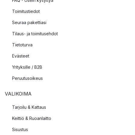
FAQ - Usein kysyttyä
Toimitustiedot
Seuraa pakettiasi
Tilaus- ja toimitusehdot
Tietoturva
Evästeet
Yrityksille / B2B
Peruutusoikeus
VALIKOIMA
Tarjoilu & Kattaus
Keittiö & Ruoanlaitto
Sisustus