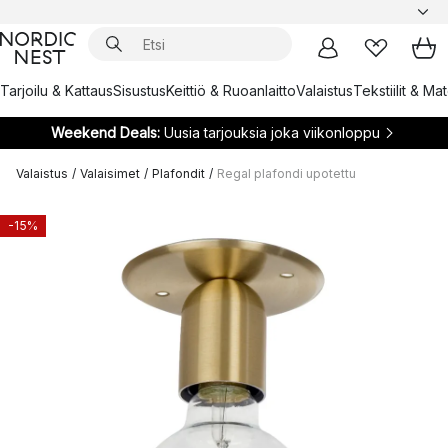
Tarjoilu & Kattaus
Sisustus
Keittiö & Ruoanlaitto
Valaistus
Tekstiilit & Ma
Weekend Deals:
Uusia tarjouksia joka viikonloppu
Valaistus
/
Valaisimet
/
Plafondit
/
Regal plafondi upotettu
-15%