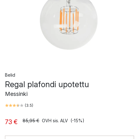
Belid
Regal plafondi upotettu
Messinki
(
3.5
)
85,95 €
OVH sis. ALV
(-15%)
73 €