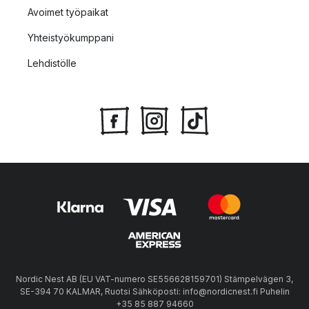
Avoimet työpaikat
Yhteistyökumppani
Lehdistölle
Nordic Nest AB (EU VAT-numero SE556628159701) Stämpelvägen 3,
SE-394 70 KALMAR, Ruotsi Sähköposti: info@nordicnest.fi Puhelin
+35 85 887 94660