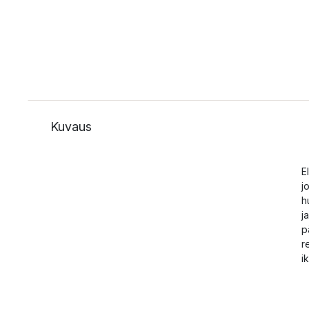
Kuvaus
E
j
h
j
p
r
i