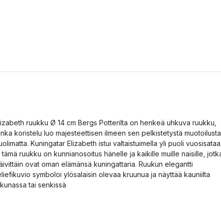
lizabeth ruukku Ø 14 cm Bergs Potterilta on henkeä uhkuva ruukku,
onka koristelu luo majesteettisen ilmeen sen pelkistetystä muotoilusta
uolimatta. Kuningatar Elizabeth istui valtaistuimella yli puoli vuosisataa
a tämä ruukku on kunnianosoitus hänelle ja kaikille muille naisille, jotk
äivittäin ovat oman elämänsä kuningattaria. Ruukun elegantti
eliefikuvio symboloi ylösalaisin olevaa kruunua ja näyttää kauniilta
kkunassa tai senkissä