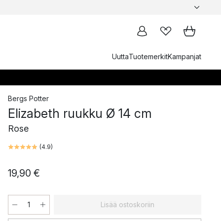
Uutta
Tuotemerkit
Kampanjat
Bergs Potter
Elizabeth ruukku Ø 14 cm
Rose
(
4.9
)
19,90 €
Lisää ostoskoriin