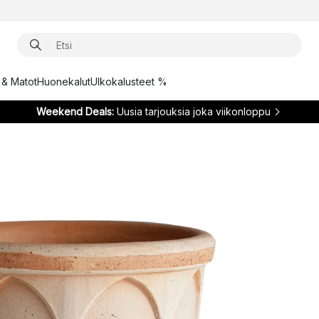
t & Matot
Huonekalut
Ulkokalusteet %
Weekend Deals:
Uusia tarjouksia joka viikonloppu