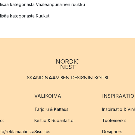
lisää kategoriasta Vaaleanpunainen ruukku
lisää kategoriasta Ruukut
SKANDINAAVISEN DESIGNIN KOTISI
VALIKOIMA
INSPIRAATIO
Tarjoilu & Kattaus
Inspiraatio & Vink
ot
Keittiö & Ruoanlaitto
Tuotemerkit
sta/reklamaatiosta
Sisustus
Designers