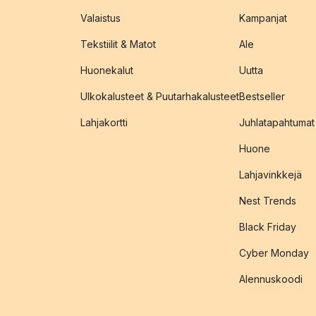
Valaistus
Kampanjat
Tekstiilit & Matot
Ale
Huonekalut
Uutta
Ulkokalusteet & Puutarhakalusteet
Bestseller
Lahjakortti
Juhlatapahtumat
Huone
Lahjavinkkejä
Nest Trends
Black Friday
Cyber Monday
Alennuskoodi