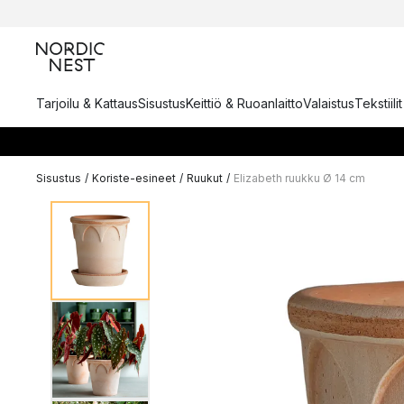
Tarjoilu & Kattaus
Sisustus
Keittiö & Ruoanlaitto
Valaistus
Tekstiili
Sisustus
/
Koriste-esineet
/
Ruukut
/
Elizabeth ruukku Ø 14 cm