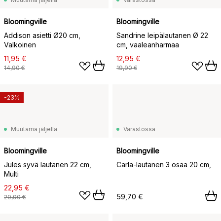
Bloomingville
Bloomingville
Addison asietti Ø20 cm,
Sandrine leipälautanen Ø 22
Valkoinen
cm, vaaleanharmaa
11,95 €
12,95 €
14,90 €
19,90 €
-23%
Muutama jäljellä
Varastossa
Bloomingville
Bloomingville
Jules syvä lautanen 22 cm,
Carla-lautanen 3 osaa 20 cm,
Multi
22,95 €
59,70 €
29,90 €