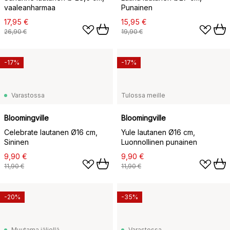
vaaleanharmaa
Punainen
17,95 €
15,95 €
26,90 €
19,90 €
-17%
-17%
Varastossa
Tulossa meille
Bloomingville
Bloomingville
Celebrate lautanen Ø16 cm,
Yule lautanen Ø16 cm,
Sininen
Luonnollinen punainen
9,90 €
9,90 €
11,90 €
11,90 €
-20%
-35%
Muutama jäljellä
Varastossa