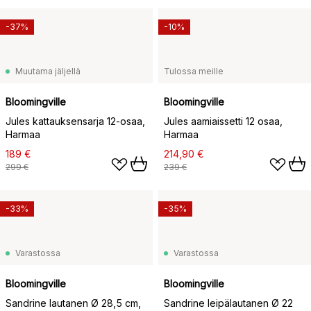
-37%
-10%
Muutama jäljellä
Tulossa meille
Bloomingville
Bloomingville
Jules kattauksensarja 12-osaa,
Jules aamiaissetti 12 osaa,
Harmaa
Harmaa
189 €
214,90 €
299 €
239 €
-33%
-35%
Varastossa
Varastossa
Bloomingville
Bloomingville
Sandrine lautanen Ø 28,5 cm,
Sandrine leipälautanen Ø 22