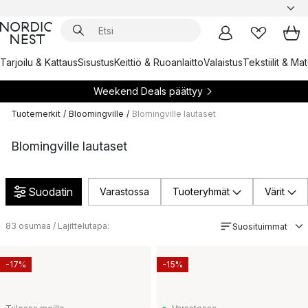
Tarjoilu & Kattaus
Sisustus
Keittiö & Ruoanlaitto
Valaistus
Tekstiilit & Ma
Weekend Deals päättyy
Tuotemerkit
/
Bloomingville
/
Blomingville lautaset
Blomingville lautaset
Suodatin
Varastossa
Tuoteryhmät
Värit
83
osumaa / Lajittelutapa:
Suosituimmat
-17%
-15%