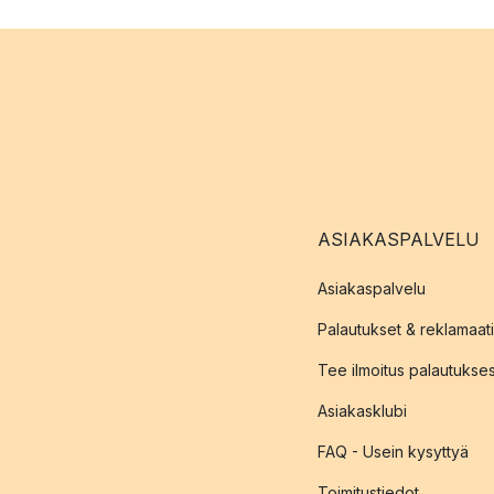
ASIAKASPALVELU
Asiakaspalvelu
Palautukset & reklamaati
Tee ilmoitus palautukse
Asiakasklubi
FAQ - Usein kysyttyä
Toimitustiedot