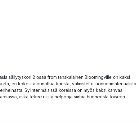
asia säilytyskori 2 osaa from tanskalainen Bloomingville on kaksi
uurta, eri kokoista punottua korista, valmistettu luonnonmateriaalista
eriheinasta. Sylinterimäisissä koreissa on myös kaksi kahvaa
läosassa, mikä tekee niistä helppoja siirtää huoneesta toiseen