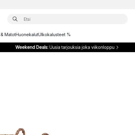
t & Matot
Huonekalut
Ulkokalusteet %
Weekend Deals:
Uusia tarjouksia joka viikonloppu