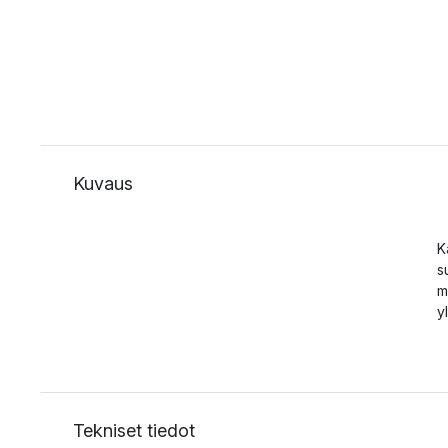
Kuvaus
K
s
m
y
Tekniset tiedot