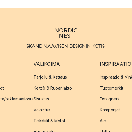
SKANDINAAVISEN DESIGNIN KOTISI
VALIKOIMA
INSPIRAATIO
Tarjoilu & Kattaus
Inspiraatio & Vink
ot
Keittiö & Ruoanlaitto
Tuotemerkit
sta/reklamaatiosta
Sisustus
Designers
Valaistus
Kampanjat
Tekstiilit & Matot
Ale
Huonekalut
Uutta