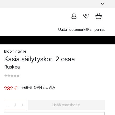
Uutta
Tuotemerkit
Kampanjat
Bloomingville
Kasia säilytyskori 2 osaa
Ruskea
289 €
OVH sis. ALV
232 €
Lisää ostoskoriin