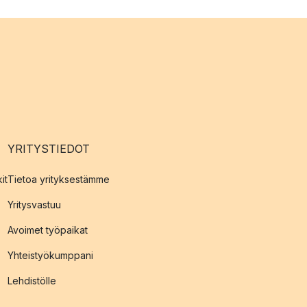
YRITYSTIEDOT
it
Tietoa yrityksestämme
Yritysvastuu
Avoimet työpaikat
Yhteistyökumppani
Lehdistölle