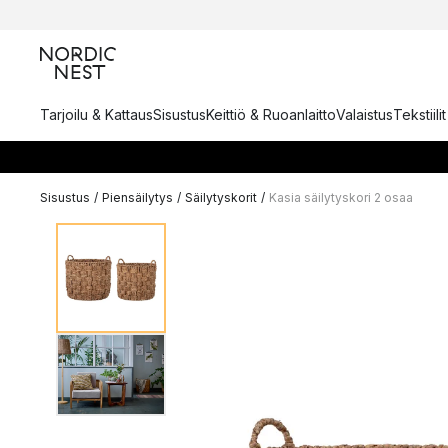
Tarjoilu & Kattaus
Sisustus
Keittiö & Ruoanlaitto
Valaistus
Tekstiili
Sisustus
/
Piensäilytys
/
Säilytyskorit
/
Kasia säilytyskori 2 osaa