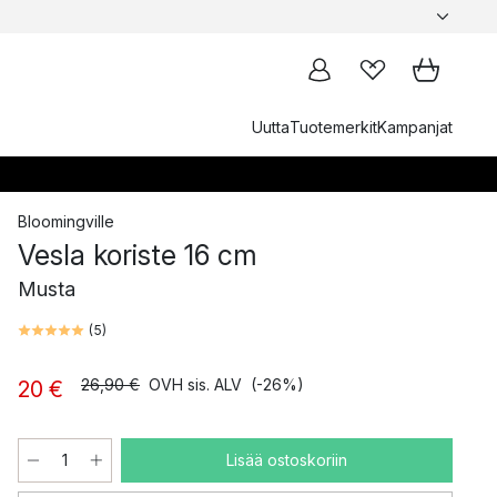
Uutta
Tuotemerkit
Kampanjat
Bloomingville
Vesla koriste 16 cm
Musta
(
5
)
26,90 €
OVH sis. ALV
(-26%)
20 €
Lisää ostoskoriin