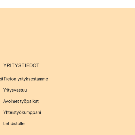
YRITYSTIEDOT
it
Tietoa yrityksestämme
Yritysvastuu
Avoimet työpaikat
Yhteistyökumppani
Lehdistölle