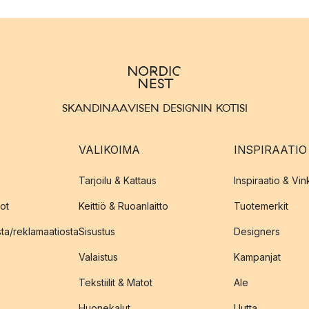
SKANDINAAVISEN DESIGNIN KOTISI
VALIKOIMA
INSPIRAATIO
Tarjoilu & Kattaus
Inspiraatio & Vink
ot
Keittiö & Ruoanlaitto
Tuotemerkit
sta/reklamaatiosta
Sisustus
Designers
Valaistus
Kampanjat
Tekstiilit & Matot
Ale
Huonekalut
Uutta