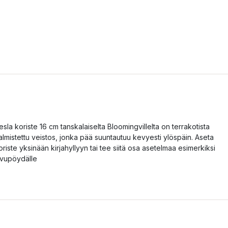
esla koriste 16 cm tanskalaiselta Bloomingvillelta on terrakotista
almistettu veistos, jonka pää suuntautuu kevyesti ylöspäin. Aseta
oriste yksinään kirjahyllyyn tai tee siitä osa asetelmaa esimerkiksi
ivupöydälle