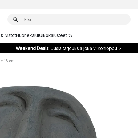
t & Matot
Huonekalut
Ulkokalusteet %
Weekend Deals:
Uusia tarjouksia joka viikonloppu
te 16 cm