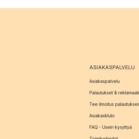
ASIAKASPALVELU
Asiakaspalvelu
Palautukset & reklamaati
Tee ilmoitus palautukse
Asiakasklubi
FAQ - Usein kysyttyä
Toimitustiedot