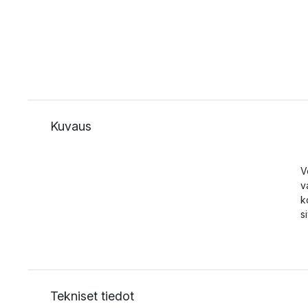
Kuvaus
V
v
k
s
Tekniset tiedot