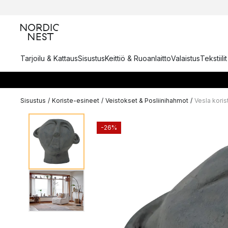
Tarjoilu & Kattaus
Sisustus
Keittiö & Ruoanlaitto
Valaistus
Tekstiili
Sisustus
/
Koriste-esineet
/
Veistokset & Posliinihahmot
/
Vesla koris
-26%