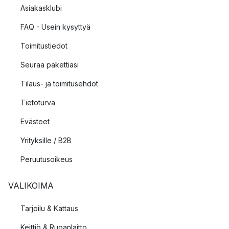
Asiakasklubi
FAQ - Usein kysyttyä
Toimitustiedot
Seuraa pakettiasi
Tilaus- ja toimitusehdot
Tietoturva
Evästeet
Yrityksille / B2B
Peruutusoikeus
VALIKOIMA
Tarjoilu & Kattaus
Keittiö & Ruoanlaitto