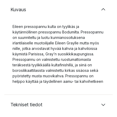
Kuvaus
Eileen pressopannu kulta on tyylikäs ja
käytännöllinen pressopannu Bodumilta. Pressopannu
on suunniteltu ja luotu kunnianosoituksena
irlantilaiselle muotoilijalle Eileen Graylle mutta myös
niille, jotka arvostavat hyvää kahvia ja kahviloissa
käymistä Parisissa, Gray’n suosikkikaupungissa.
Pressopannu on valmistettu ruostumattomasta
teräksestä tyylikkäällä kultafinishillä, ja siinä on
borosilikaattilasista valmistettu kirkas sisäosa sekä
pyöristetty musta muovikahva. Pressopannu on
helppo käyttää ja täydellinen aamu- tai kahvihetkeen
Tekniset tiedot