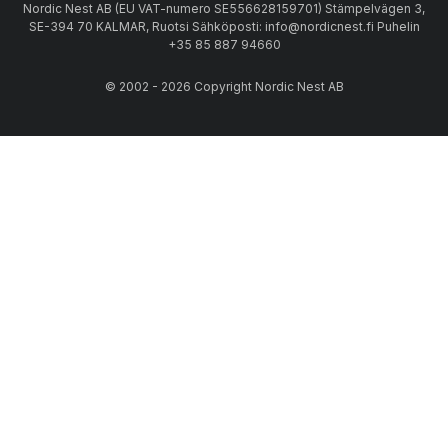
Nordic Nest AB (EU VAT-numero SE556628159701) Stämpelvägen 3,
SE-394 70 KALMAR, Ruotsi Sähköposti: info@nordicnest.fi Puhelin
+35 85 887 94660
© 2002 - 2026 Copyright Nordic Nest AB