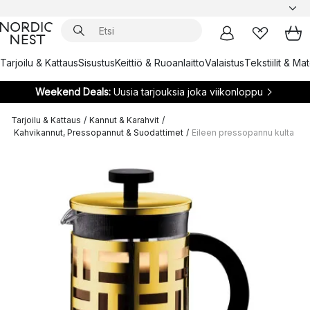
Tarjoilu & Kattaus
Sisustus
Keittiö & Ruoanlaitto
Valaistus
Tekstiilit & Ma
Weekend Deals:
Uusia tarjouksia joka viikonloppu
Tarjoilu & Kattaus
/
Kannut & Karahvit
/
Kahvikannut, Pressopannut & Suodattimet
/
Eileen pressopannu kulta