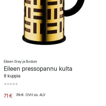
Eileen Gray
ja
Bodum
Eileen pressopannu kulta
8 kuppia
79 €
OVH sis. ALV
71 €