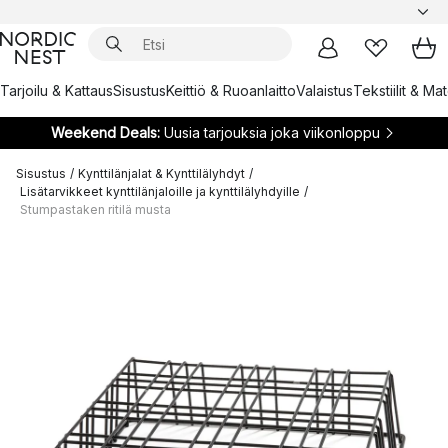
Tarjoilu & Kattaus
Sisustus
Keittiö & Ruoanlaitto
Valaistus
Tekstiilit & Ma
Weekend Deals:
Uusia tarjouksia joka viikonloppu
Sisustus
/
Kynttilänjalat & Kynttilälyhdyt
/
Lisätarvikkeet kynttilänjaloille ja kynttilälyhdyille
/
Stumpastaken ritilä musta