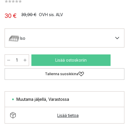
39,90 €
OVH sis. ALV
30 €
Iso
Lisää ostoskoriin
Tallenna suosikkina
Muutama jäljellä
,
Varastossa
Lisää tietoa