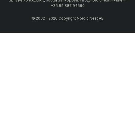
SE-394 70 KALMAR, Ruotsi Sähköposti: info@nordicnest.fi Puhelin
+35 85 887 94660
© 2002 - 2026 Copyright Nordic Nest AB