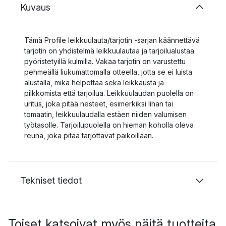
Kuvaus
Tämä Profile leikkuulauta/tarjotin -sarjan käännettävä
tarjotin on yhdistelmä leikkuulautaa ja tarjoilualustaa
pyöristetyillä kulmilla. Vakaa tarjotin on varustettu
pehmeällä liukumattomalla otteella, jotta se ei luista
alustalla, mikä helpottaa sekä leikkausta ja
pilkkomista että tarjoilua. Leikkuulaudan puolella on
uritus, joka pitää nesteet, esimerkiksi lihan tai
tomaatin, leikkuulaudalla estäen niiden valumisen
työtasolle. Tarjoilupuolella on hieman koholla oleva
reuna, joka pitää tarjottavat paikoillaan.
Tekniset tiedot
Toiset katsoivat myös näitä tuotteita