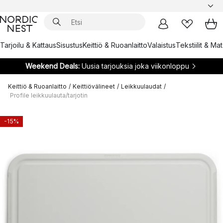
Tarjoilu & Kattaus
Sisustus
Keittiö & Ruoanlaitto
Valaistus
Tekstiilit & Ma
Weekend Deals:
Uusia tarjouksia joka viikonloppu
Keittiö & Ruoanlaitto
/
Keittiövälineet
/
Leikkuulaudat
/
Profile leikkuulauta/tarjotin
-15%