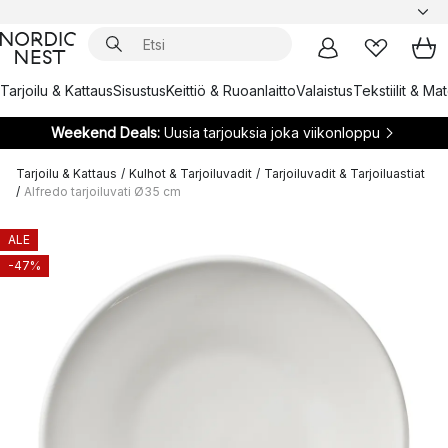
Tarjoilu & Kattaus
Sisustus
Keittiö & Ruoanlaitto
Valaistus
Tekstiilit & Ma
Weekend Deals:
Uusia tarjouksia joka viikonloppu
Tarjoilu & Kattaus
/
Kulhot & Tarjoiluvadit
/
Tarjoiluvadit & Tarjoiluastiat
/
Alfredo tarjoiluvati Ø35 cm
ALE
-47%