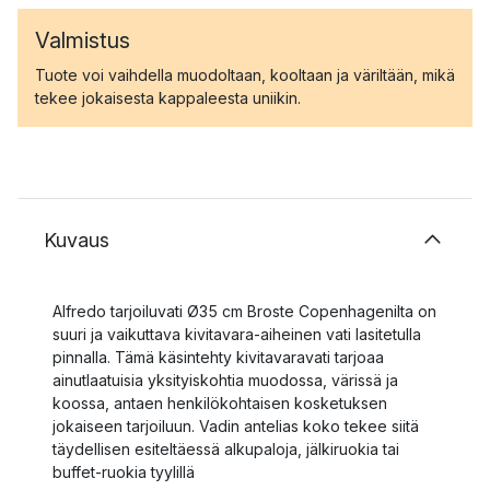
Valmistus
Tuote voi vaihdella muodoltaan, kooltaan ja väriltään, mikä
tekee jokaisesta kappaleesta uniikin.
Kuvaus
Alfredo tarjoiluvati Ø35 cm Broste Copenhagenilta on
suuri ja vaikuttava kivitavara-aiheinen vati lasitetulla
pinnalla. Tämä käsintehty kivitavaravati tarjoaa
ainutlaatuisia yksityiskohtia muodossa, värissä ja
koossa, antaen henkilökohtaisen kosketuksen
jokaiseen tarjoiluun. Vadin antelias koko tekee siitä
täydellisen esiteltäessä alkupaloja, jälkiruokia tai
buffet-ruokia tyylillä