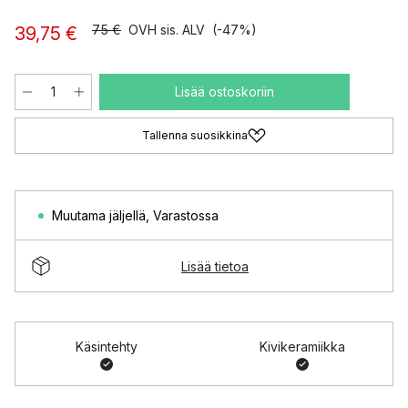
75 €
OVH sis. ALV
(-47%)
39,75 €
Lisää ostoskoriin
Tallenna suosikkina
Muutama jäljellä
,
Varastossa
Lisää tietoa
Käsintehty
Kivikeramiikka