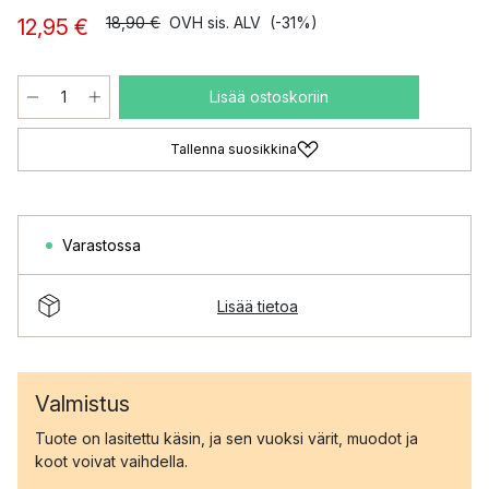
18,90 €
OVH sis. ALV
(-31%)
12,95 €
Lisää ostoskoriin
Tallenna suosikkina
Varastossa
Lisää tietoa
Valmistus
Tuote on lasitettu käsin, ja sen vuoksi värit, muodot ja
koot voivat vaihdella.