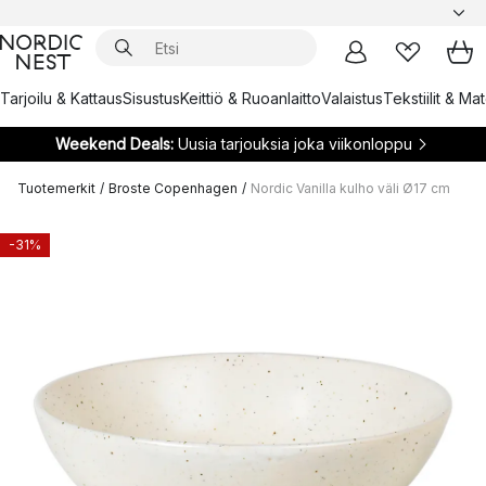
Tarjoilu & Kattaus
Sisustus
Keittiö & Ruoanlaitto
Valaistus
Tekstiilit & Ma
Weekend Deals:
Uusia tarjouksia joka viikonloppu
Tuotemerkit
/
Broste Copenhagen
/
Nordic Vanilla kulho väli Ø17 cm
-31%