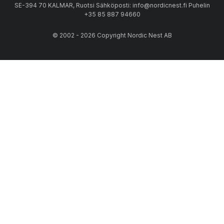
SE-394 70 KALMAR, Ruotsi Sähköposti: info@nordicnest.fi Puhelin
+35 85 887 94660
© 2002 - 2026 Copyright Nordic Nest AB