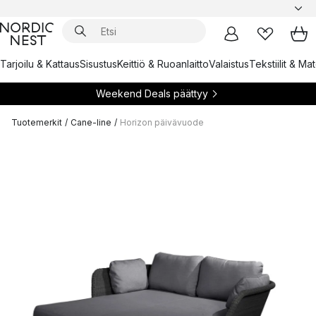
Tarjoilu & Kattaus
Sisustus
Keittiö & Ruoanlaitto
Valaistus
Tekstiilit & Ma
Weekend Deals päättyy
Tuotemerkit
/
Cane-line
/
Horizon päivävuode