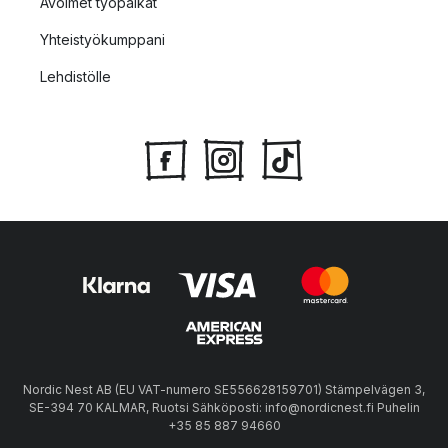
Avoimet työpaikat
Yhteistyökumppani
Lehdistölle
Nordic Nest AB (EU VAT-numero SE556628159701) Stämpelvägen 3,
SE-394 70 KALMAR, Ruotsi Sähköposti: info@nordicnest.fi Puhelin
+35 85 887 94660