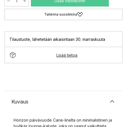
Lisää ostoskoriin
Tallenna suosikkina
Tilaustuote
,
lähetetään aikaisintaan 30. marraskuuta
Lisää tietoa
Kuvaus
Horizon päivävuode Cane-linelta on minimalistinen ja
tyylikäs lounge-kaluste, joka on saanut vaikutteita