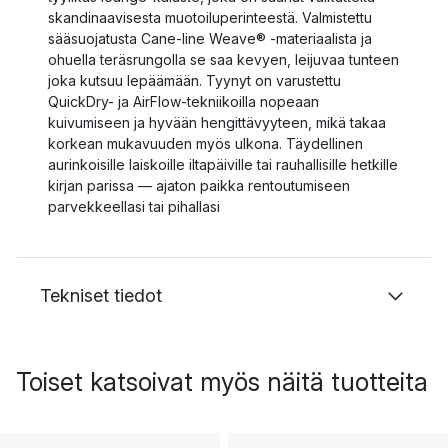
skandinaavisesta muotoiluperinteestä. Valmistettu
sääsuojatusta Cane-line Weave® -materiaalista ja
ohuella teräsrungolla se saa kevyen, leijuvaa tunteen
joka kutsuu lepäämään. Tyynyt on varustettu
QuickDry- ja AirFlow-tekniikoilla nopeaan
kuivumiseen ja hyvään hengittävyyteen, mikä takaa
korkean mukavuuden myös ulkona. Täydellinen
aurinkoisille laiskoille iltapäiville tai rauhallisille hetkille
kirjan parissa — ajaton paikka rentoutumiseen
parvekkeellasi tai pihallasi
Tekniset tiedot
Toiset katsoivat myös näitä tuotteita