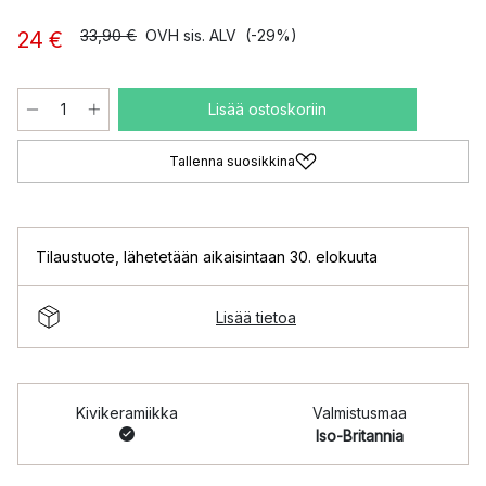
33,90 €
OVH sis. ALV
(-29%)
24 €
Lisää ostoskoriin
Tallenna suosikkina
Tilaustuote
,
lähetetään aikaisintaan 30. elokuuta
Lisää tietoa
Kivikeramiikka
Valmistusmaa
Iso-Britannia