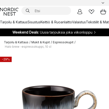
Tarjoilu & Kattaus
Sisustus
Keittiö & Ruoanlaitto
Valaistus
Tekstiilit & Ma
Weekend Deals:
Uusia tarjouksia joka viikonloppu
Tarjoilu & Kattaus
/
Mukit & Kupit
/
Espressokupit
/
Halo brew -espressokuppi, 10 cl
-29%