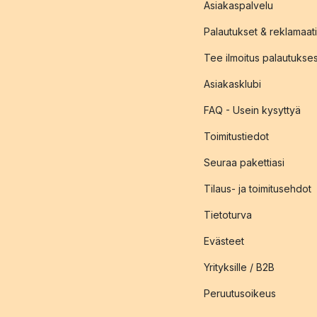
Asiakaspalvelu
Palautukset & reklamaati
Tee ilmoitus palautukse
Asiakasklubi
FAQ - Usein kysyttyä
Toimitustiedot
Seuraa pakettiasi
Tilaus- ja toimitusehdot
Tietoturva
Evästeet
Yrityksille / B2B
Peruutusoikeus