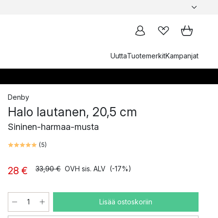
Uutta
Tuotemerkit
Kampanjat
Denby
Halo lautanen, 20,5 cm
Sininen-harmaa-musta
(
5
)
33,90 €
OVH sis. ALV
(-17%)
28 €
Lisää ostoskoriin