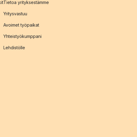
it
Tietoa yrityksestämme
Yritysvastuu
Avoimet työpaikat
Yhteistyökumppani
Lehdistölle