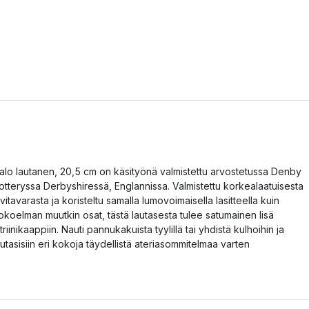
alo lautanen, 20,5 cm on käsityönä valmistettu arvostetussa Denby
otteryssa Derbyshiressä, Englannissa. Valmistettu korkealaatuisesta
ivitavarasta ja koristeltu samalla lumovoimaisella lasitteella kuin
okoelman muutkin osat, tästä lautasesta tulee satumainen lisä
itriinikaappiin. Nauti pannukakuista tyylillä tai yhdistä kulhoihin ja
autasisiin eri kokoja täydellistä ateriasommitelmaa varten