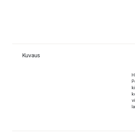
Kuvaus
H
P
k
k
v
l