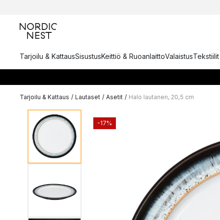
Tarjoilu & Kattaus
Sisustus
Keittiö & Ruoanlaitto
Valaistus
Tekstiili
Tarjoilu & Kattaus
/
Lautaset
/
Asetit
/
Halo lautanen, 20,5 cm
-17%