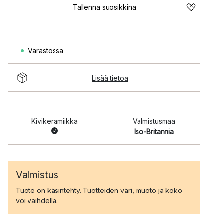
Tallenna suosikkina
Varastossa
Lisää tietoa
Kivikeramiikka
Valmistusmaa
Iso-Britannia
Valmistus
Tuote on käsintehty. Tuotteiden väri, muoto ja koko
voi vaihdella.