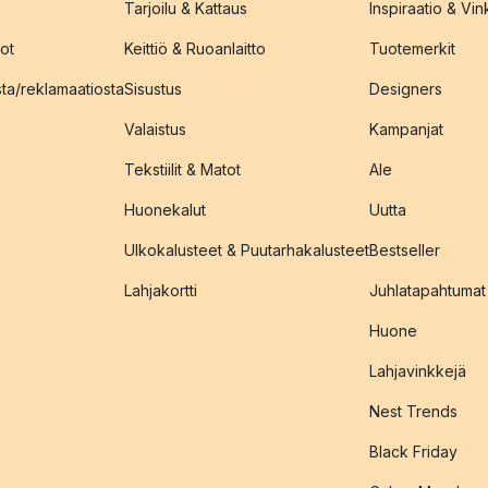
Tarjoilu & Kattaus
Inspiraatio & Vink
ot
Keittiö & Ruoanlaitto
Tuotemerkit
sta/reklamaatiosta
Sisustus
Designers
Valaistus
Kampanjat
Tekstiilit & Matot
Ale
Huonekalut
Uutta
Ulkokalusteet & Puutarhakalusteet
Bestseller
Lahjakortti
Juhlatapahtumat
Huone
Lahjavinkkejä
Nest Trends
Black Friday