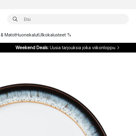
t & Matot
Huonekalut
Ulkokalusteet %
Weekend Deals:
Uusia tarjouksia joka viikonloppu