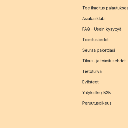
Tee ilmoitus palautukse
Asiakasklubi
FAQ - Usein kysyttyä
Toimitustiedot
Seuraa pakettiasi
Tilaus- ja toimitusehdot
Tietoturva
Evästeet
Yrityksille / B2B
Peruutusoikeus