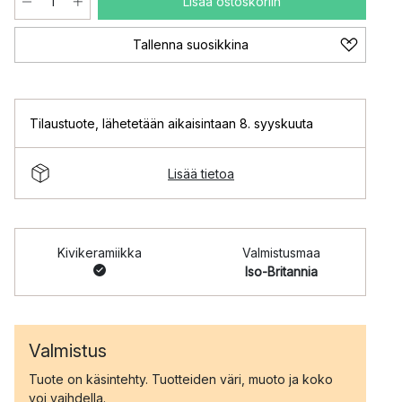
Lisää ostoskoriin
Tallenna suosikkina
Tilaustuote
,
lähetetään aikaisintaan 8. syyskuuta
Lisää tietoa
Kivikeramiikka
Valmistusmaa
Iso-Britannia
Valmistus
Tuote on käsintehty. Tuotteiden väri, muoto ja koko
voi vaihdella.