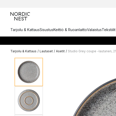
Tarjoilu & Kattaus
Sisustus
Keittiö & Ruoanlaitto
Valaistus
Tekstiili
Tarjoilu & Kattaus
/
Lautaset
/
Asetit
/
Studio Grey coupe -lautanen, 2