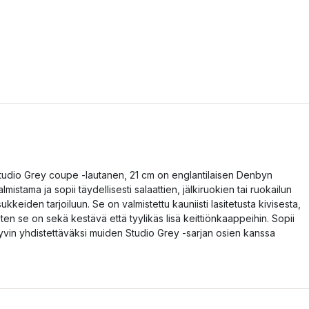
tudio Grey coupe -lautanen, 21 cm on englantilaisen Denbyn
almistama ja sopii täydellisesti salaattien, jälkiruokien tai ruokailun
isukkeiden tarjoiluun. Se on valmistettu kauniisti lasitetusta kivisesta,
oten se on sekä kestävä että tyylikäs lisä keittiönkaappeihin. Sopii
yvin yhdistettäväksi muiden Studio Grey -sarjan osien kanssa