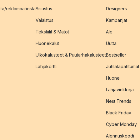
sta/reklamaatiosta
Sisustus
Designers
Valaistus
Kampanjat
Tekstiilit & Matot
Ale
Huonekalut
Uutta
Ulkokalusteet & Puutarhakalusteet
Bestseller
Lahjakortti
Juhlatapahtumat
Huone
Lahjavinkkejä
Nest Trends
Black Friday
Cyber Monday
Alennuskoodi