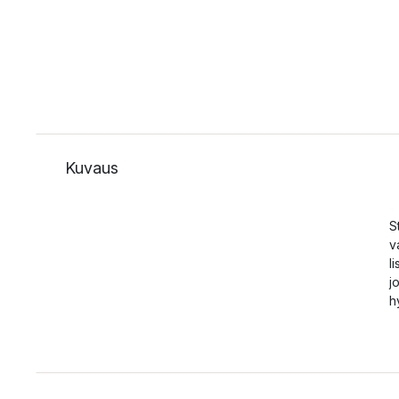
Kuvaus
S
v
l
j
h