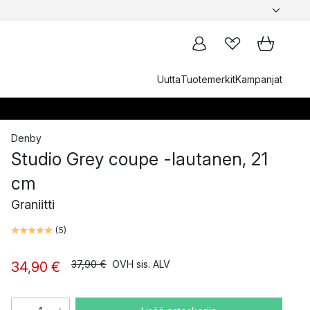
Uutta
Tuotemerkit
Kampanjat
Denby
Studio Grey coupe -lautanen, 21
cm
Graniitti
(
5
)
37,90 €
OVH sis. ALV
34,90 €