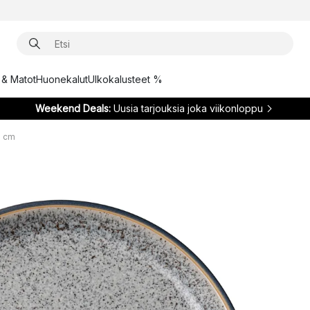
t & Matot
Huonekalut
Ulkokalusteet %
Weekend Deals:
Uusia tarjouksia joka viikonloppu
1 cm