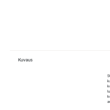
Kuvaus
S
k
k
l
k
a