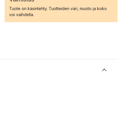
Tuote on käsintehty. Tuotteiden väri, muoto ja koko
voi vaihdella.