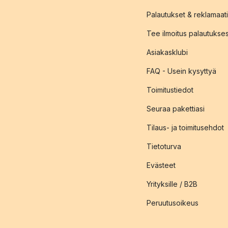
Palautukset & reklamaati
Tee ilmoitus palautukse
Asiakasklubi
FAQ - Usein kysyttyä
Toimitustiedot
Seuraa pakettiasi
Tilaus- ja toimitusehdot
Tietoturva
Evästeet
Yrityksille / B2B
Peruutusoikeus