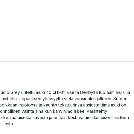
tudio Grey uritettu muki 40 cl brittiläiseltä Denbylta tuo aamiaisiisi ja
ahvihetkiisi ripauksen ylellisyyttä vielä vuosienkin jälkeen. Suuren,
odikkaan muotonsa ja kauniin tekstuurinsa ansiosta tämä muki on
uonnollinen valinta aina kun kahvihimo iskee. Käsintehty
orkealaatuisesta savesta ja erittäin kestävä ainutlaatuisen lasitteen
nsiosta