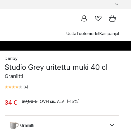
Uutta
Tuotemerkit
Kampanjat
Denby
Studio Grey uritettu muki 40 cl
Graniitti
(
4
)
39,90 €
OVH sis. ALV
(-15%)
34 €
Graniitti