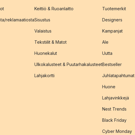
ot
Keittiö & Ruoanlaitto
Tuotemerkit
sta/reklamaatiosta
Sisustus
Designers
Valaistus
Kampanjat
Tekstiilit & Matot
Ale
Huonekalut
Uutta
Ulkokalusteet & Puutarhakalusteet
Bestseller
Lahjakortti
Juhlatapahtumat
Huone
Lahjavinkkejä
Nest Trends
Black Friday
Cyber Monday