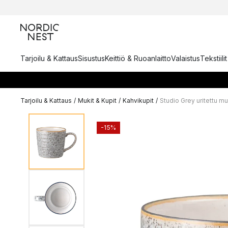
Tarjoilu & Kattaus
Sisustus
Keittiö & Ruoanlaitto
Valaistus
Tekstiili
Tarjoilu & Kattaus
/
Mukit & Kupit
/
Kahvikupit
/
Studio Grey uritettu mu
-15%