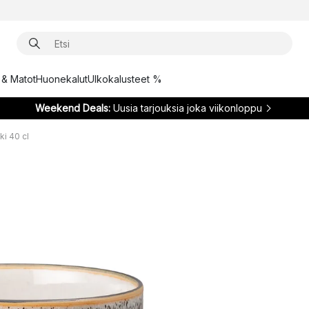
t & Matot
Huonekalut
Ulkokalusteet %
Weekend Deals:
Uusia tarjouksia joka viikonloppu
ki 40 cl