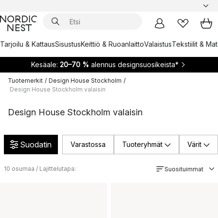
Tarjoilu & Kattaus
Sisustus
Keittiö & Ruoanlaitto
Valaistus
Tekstiilit & Ma
Kesäale:
20–70 %
alennus designsuosikeista*
Tuotemerkit
/
Design House Stockholm
/
Design House Stockholm valaisin
Design House Stockholm valaisin
Suodatin
Varastossa
Tuoteryhmät
Värit
10
osumaa / Lajittelutapa:
Suosituimmat