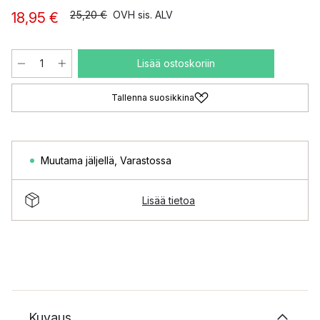
25,20 €
OVH sis. ALV
18,95 €
Lisää ostoskoriin
Tallenna suosikkina
Muutama jäljellä
,
Varastossa
Lisää tietoa
Kuvaus