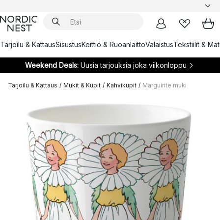
Tarjoilu & Kattaus
Sisustus
Keittiö & Ruoanlaitto
Valaistus
Tekstiilit & Ma
Weekend Deals:
Uusia tarjouksia joka viikonloppu
Tarjoilu & Kattaus
/
Mukit & Kupit
/
Kahvikupit
/
Marguirite muki