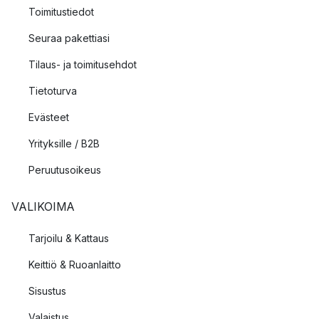
Toimitustiedot
Seuraa pakettiasi
Tilaus- ja toimitusehdot
Tietoturva
Evästeet
Yrityksille / B2B
Peruutusoikeus
VALIKOIMA
Tarjoilu & Kattaus
Keittiö & Ruoanlaitto
Sisustus
Valaistus