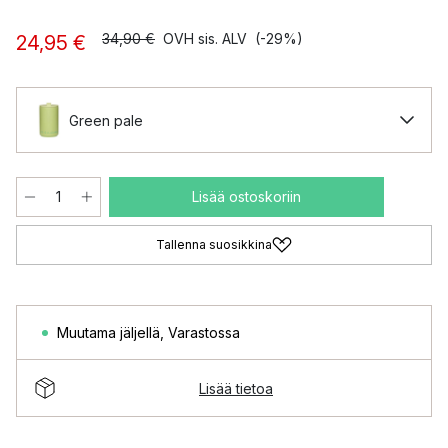
34,90 €
OVH sis. ALV
(-29%)
24,95 €
Green pale
Lisää ostoskoriin
Tallenna suosikkina
Muutama jäljellä
,
Varastossa
Lisää tietoa