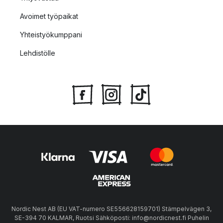
Avoimet työpaikat
Yhteistyökumppani
Lehdistölle
Nordic Nest AB (EU VAT-numero SE556628159701) Stämpelvägen 3,
SE-394 70 KALMAR, Ruotsi Sähköposti: info@nordicnest.fi Puhelin