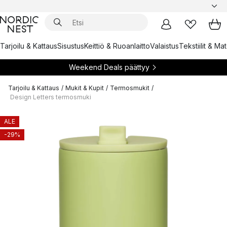
Tarjoilu & Kattaus
Sisustus
Keittiö & Ruoanlaitto
Valaistus
Tekstiilit & Ma
Weekend Deals päättyy
Tarjoilu & Kattaus
/
Mukit & Kupit
/
Termosmukit
/
Design Letters termosmuki
ALE
-29%