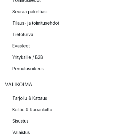
Toimitustiedot
Seuraa pakettiasi
Tilaus- ja toimitusehdot
Tietoturva
Evästeet
Yrityksille / B2B
Peruutusoikeus
VALIKOIMA
Tarjoilu & Kattaus
Keittiö & Ruoanlaitto
Sisustus
Valaistus