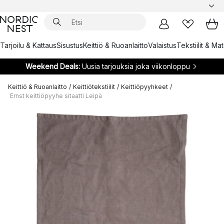
Tarjoilu & Kattaus
Sisustus
Keittiö & Ruoanlaitto
Valaistus
Tekstiilit & Ma
Weekend Deals:
Uusia tarjouksia joka viikonloppu
Keittiö & Ruoanlaitto
/
Keittiötekstiilit
/
Keittiöpyyhkeet
/
Ernst keittiöpyyhe sitaatti Leipä