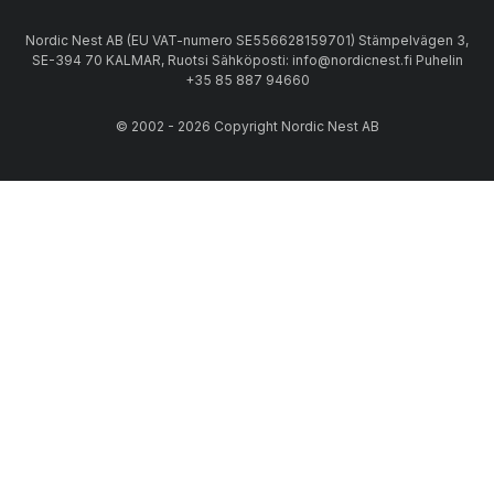
Nordic Nest AB (EU VAT-numero SE556628159701) Stämpelvägen 3,
SE-394 70 KALMAR, Ruotsi Sähköposti: info@nordicnest.fi Puhelin
+35 85 887 94660
© 2002 - 2026 Copyright Nordic Nest AB