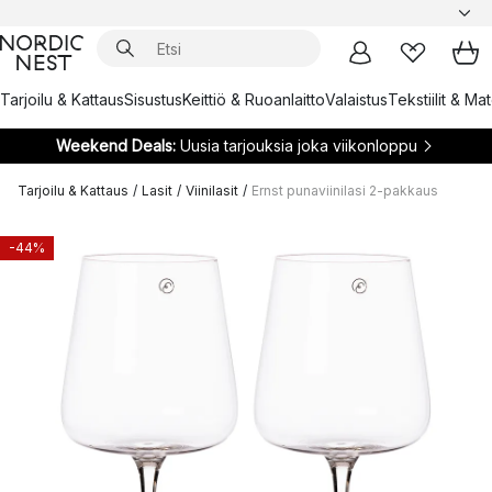
Tarjoilu & Kattaus
Sisustus
Keittiö & Ruoanlaitto
Valaistus
Tekstiilit & Ma
Weekend Deals:
Uusia tarjouksia joka viikonloppu
Tarjoilu & Kattaus
/
Lasit
/
Viinilasit
/
Ernst punaviinilasi 2-pakkaus
-44%