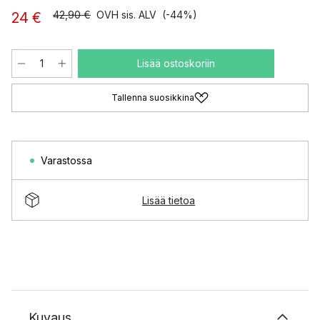
42,90 €
OVH sis. ALV
(-44%)
24 €
Lisää ostoskoriin
Tallenna suosikkina
Varastossa
Lisää tietoa
Kuvaus