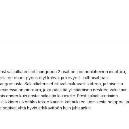
rnst salaattiaterimet mangopuu 2 osat on luonnonläheinen muotoilu,
ossa on ohuet pyöristetyt kahvat ja kevyesti kulhoisat päät
angopuusta. Salaattiaterimet istuvat mukavasti käteen, ja toisessa
terimessa on pieni ura, joka päästää ylimääräisen nesteen valumaan
ois ennen kuin nostat salaattia lautaselle. Ernst salaattiaterimien
ustiikkinen ulkonäkö tekee kauniin kattauksen luomisesta helppoa, ja
e sopivat yhtä hyvin arkikäyttöön kuin juhlaankin