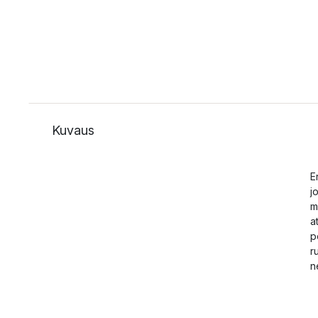
Kuvaus
E
j
m
a
p
r
n