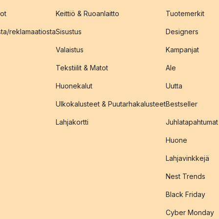
ot
Keittiö & Ruoanlaitto
Tuotemerkit
sta/reklamaatiosta
Sisustus
Designers
Valaistus
Kampanjat
Tekstiilit & Matot
Ale
Huonekalut
Uutta
Ulkokalusteet & Puutarhakalusteet
Bestseller
Lahjakortti
Juhlatapahtumat
Huone
Lahjavinkkejä
Nest Trends
Black Friday
Cyber Monday