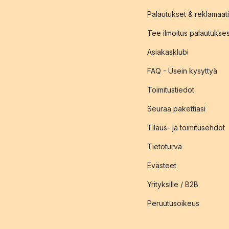
Palautukset & reklamaati
Tee ilmoitus palautukse
Asiakasklubi
FAQ - Usein kysyttyä
Toimitustiedot
Seuraa pakettiasi
Tilaus- ja toimitusehdot
Tietoturva
Evästeet
Yrityksille / B2B
Peruutusoikeus