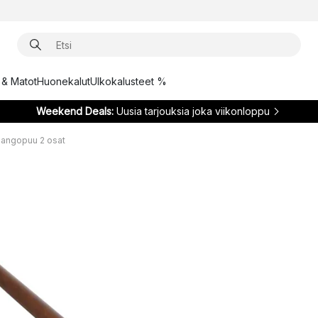
t & Matot
Huonekalut
Ulkokalusteet %
Weekend Deals:
Uusia tarjouksia joka viikonloppu
 mangopuu 2 osat