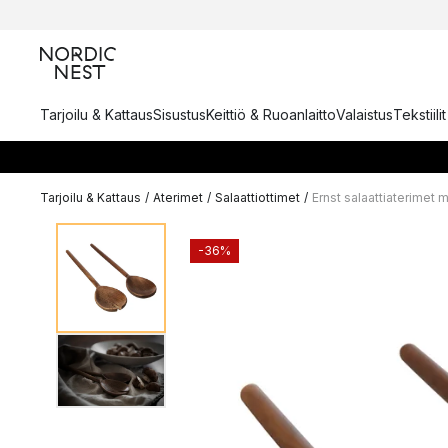
Tarjoilu & Kattaus
Sisustus
Keittiö & Ruoanlaitto
Valaistus
Tekstiili
Tarjoilu & Kattaus
/
Aterimet
/
Salaattiottimet
/
Ernst salaattiaterimet
-36%