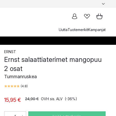
Uutta
Tuotemerkit
Kampanjat
ERNST
Ernst salaattiaterimet mangopuu
2 osat
Tummanruskea
(
4.8
)
24,90 €
OVH sis. ALV
(-36%)
15,95 €