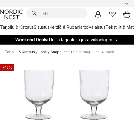
Tarjoilu & Kattaus
Sisustus
Keittiö & Ruoanlaitto
Valaistus
Tekstiilit & Ma
Weekend Deals:
Uusia tarjouksia joka viikonloppu
Tarjoilu & Kattaus
/
Lasit
/
Snapsilasit
/
Ernst snapsilasi 4-pack
-42%