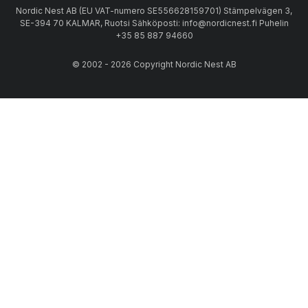
Nordic Nest AB (EU VAT-numero SE556628159701) Stämpelvägen 3,
SE-394 70 KALMAR, Ruotsi Sähköposti: info@nordicnest.fi Puhelin
+35 85 887 94660
© 2002 - 2026 Copyright Nordic Nest AB