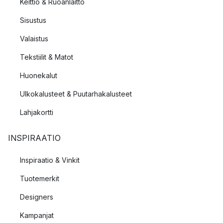
Keittiö & Ruoanlaitto
Sisustus
Valaistus
Tekstiilit & Matot
Huonekalut
Ulkokalusteet & Puutarhakalusteet
Lahjakortti
INSPIRAATIO
Inspiraatio & Vinkit
Tuotemerkit
Designers
Kampanjat