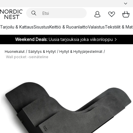
Tarjoilu & Kattaus
Sisustus
Keittiö & Ruoanlaitto
Valaistus
Tekstiilit & Ma
Weekend Deals:
Uusia tarjouksia joka viikonloppu
Huonekalut
/
Säilytys & Hyllyt
/
Hyllyt & Hyllyjärjestelmät
/
Wall pocket -seinäteline