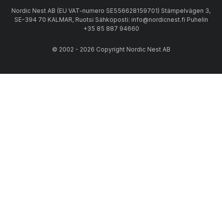
Nordic Nest AB (EU VAT-numero SE556628159701) Stämpelvägen 3,
SE-394 70 KALMAR, Ruotsi Sähköposti: info@nordicnest.fi Puhelin
+35 85 887 94660
© 2002 - 2026 Copyright Nordic Nest AB