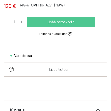
149 €
OVH sis. ALV
(-19%)
120 €
Lisää ostoskoriin
Tallenna suosikkina
Varastossa
Lisää tietoa
Kuvaus