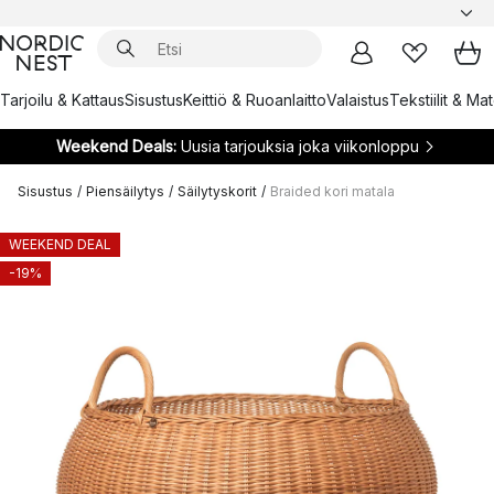
Tarjoilu & Kattaus
Sisustus
Keittiö & Ruoanlaitto
Valaistus
Tekstiilit & Ma
Weekend Deals:
Uusia tarjouksia joka viikonloppu
Sisustus
/
Piensäilytys
/
Säilytyskorit
/
Braided kori matala
WEEKEND DEAL
-19%