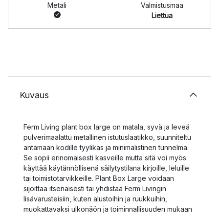
Metali
Valmistusmaa
Liettua
Kuvaus
Ferm Living plant box large on matala, syvä ja leveä
pulverimaalattu metallinen istutuslaatikko, suunniteltu
antamaan kodille tyylikäs ja minimalistinen tunnelma.
Se sopii erinomaisesti kasveille mutta sitä voi myös
käyttää käytännöllisenä säilytystilana kirjoille, leluille
tai toimistotarvikkeille. Plant Box Large voidaan
sijoittaa itsenäisesti tai yhdistää Ferm Livingin
lisävarusteisiin, kuten alustoihin ja ruukkuihin,
muokattavaksi ulkonäön ja toiminnallisuuden mukaan