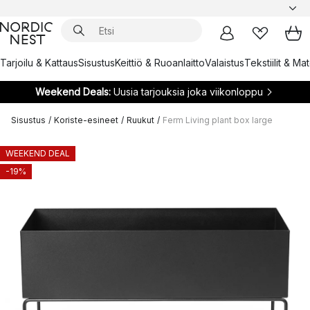
Tarjoilu & Kattaus
Sisustus
Keittiö & Ruoanlaitto
Valaistus
Tekstiilit & Ma
Weekend Deals:
Uusia tarjouksia joka viikonloppu
Sisustus
/
Koriste-esineet
/
Ruukut
/
Ferm Living plant box large
WEEKEND DEAL
-19%