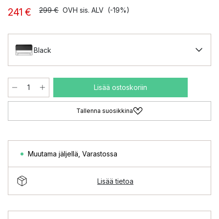
299 €
OVH sis. ALV
(-19%)
241 €
Black
Lisää ostoskoriin
Tallenna suosikkina
Muutama jäljellä
,
Varastossa
Lisää tietoa