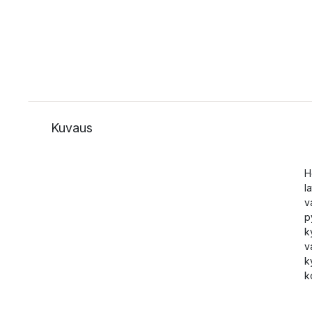
Kuvaus
H
l
v
p
k
v
k
k