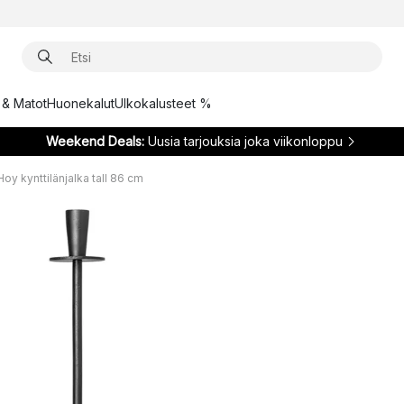
t & Matot
Huonekalut
Ulkokalusteet %
Weekend Deals:
Uusia tarjouksia joka viikonloppu
Hoy kynttilänjalka tall 86 cm