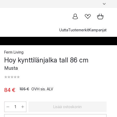
Uutta
Tuotemerkit
Kampanjat
Ferm Living
Hoy kynttilänjalka tall 86 cm
Musta
105 €
OVH sis. ALV
84 €
Lisää ostoskoriin