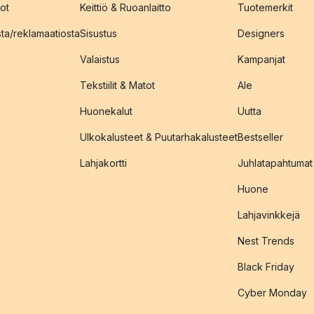
ot
Keittiö & Ruoanlaitto
Tuotemerkit
sta/reklamaatiosta
Sisustus
Designers
Valaistus
Kampanjat
Tekstiilit & Matot
Ale
Huonekalut
Uutta
Ulkokalusteet & Puutarhakalusteet
Bestseller
Lahjakortti
Juhlatapahtumat
Huone
Lahjavinkkejä
Nest Trends
Black Friday
Cyber Monday