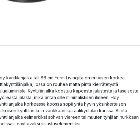
oy kynttilänjalka tall 86 cm Ferm Livingiltä on erityisen korkea
attiakynttilänjalka, jossa on rouhea matta pinta kierrätetystä
alualumiinista. Kynttilänjalka koostuu kapeasta jalustasta ja tasaisesta
yöreästä jalasta, mikä antaa sille minimalistisen ilmeen. Hoy
ynttilänjalka korkeassa koossa sopii yhtä hyvin yksinkertaisen
alkoisen kynttilän kuin värikkään spiraalikynttilän kanssa. Aseta
ynttilänjalka esimerkiksi sohvan viereen tai muuten tyhjään nurkkaan
odissasi näyttäväksi sisustuselementiksi