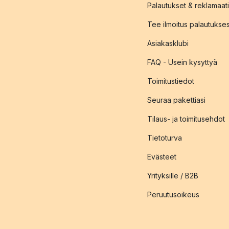
Palautukset & reklamaati
Tee ilmoitus palautukse
Asiakasklubi
FAQ - Usein kysyttyä
Toimitustiedot
Seuraa pakettiasi
Tilaus- ja toimitusehdot
Tietoturva
Evästeet
Yrityksille / B2B
Peruutusoikeus