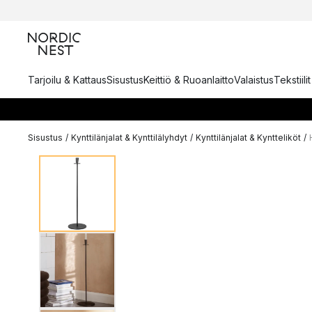
Tarjoilu & Kattaus
Sisustus
Keittiö & Ruoanlaitto
Valaistus
Tekstiili
Sisustus
/
Kynttilänjalat & Kynttilälyhdyt
/
Kynttilänjalat & Kyntteliköt
/