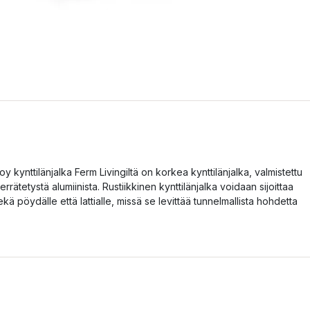
oy kynttilänjalka Ferm Livingiltä on korkea kynttilänjalka, valmistettu
ierrätetystä alumiinista. Rustiikkinen kynttilänjalka voidaan sijoittaa
ekä pöydälle että lattialle, missä se levittää tunnelmallista hohdetta