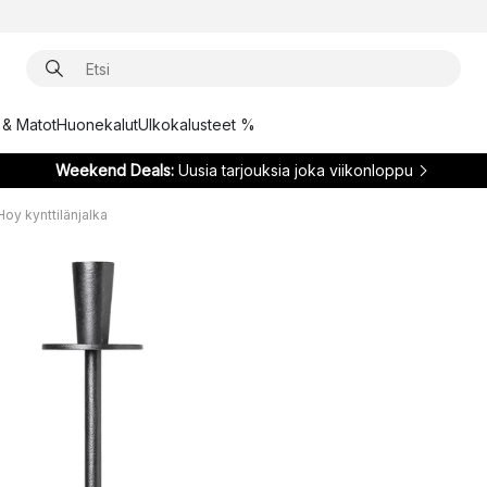
t & Matot
Huonekalut
Ulkokalusteet %
Weekend Deals:
Uusia tarjouksia joka viikonloppu
Hoy kynttilänjalka