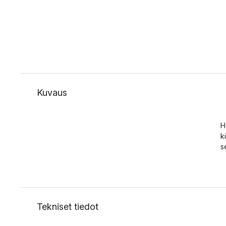
Kuvaus
H
k
s
Tekniset tiedot