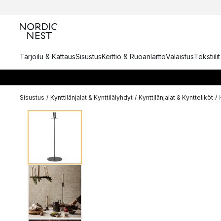
Tarjoilu & Kattaus
Sisustus
Keittiö & Ruoanlaitto
Valaistus
Tekstiili
Sisustus
/
Kynttilänjalat & Kynttilälyhdyt
/
Kynttilänjalat & Kyntteliköt
/