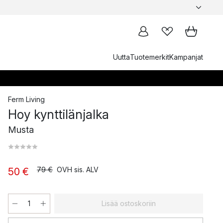
Uutta
Tuotemerkit
Kampanjat
Ferm Living
Hoy kynttilänjalka
Musta
79 €
OVH sis. ALV
50 €
Lisää ostoskoriin