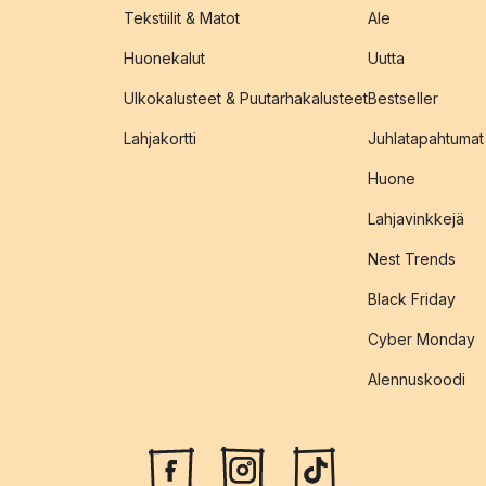
Tekstiilit & Matot
Ale
Huonekalut
Uutta
Ulkokalusteet & Puutarhakalusteet
Bestseller
Lahjakortti
Juhlatapahtumat
Huone
Lahjavinkkejä
Nest Trends
Black Friday
Cyber Monday
Alennuskoodi