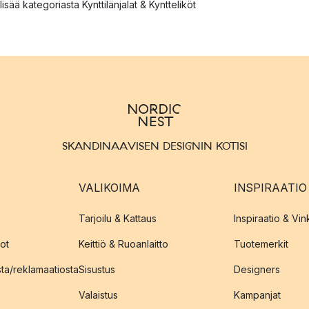
lisää kategoriasta Kynttilänjalat & Kyntteliköt
SKANDINAAVISEN DESIGNIN KOTISI
VALIKOIMA
INSPIRAATIO
Tarjoilu & Kattaus
Inspiraatio & Vink
ot
Keittiö & Ruoanlaitto
Tuotemerkit
sta/reklamaatiosta
Sisustus
Designers
Valaistus
Kampanjat