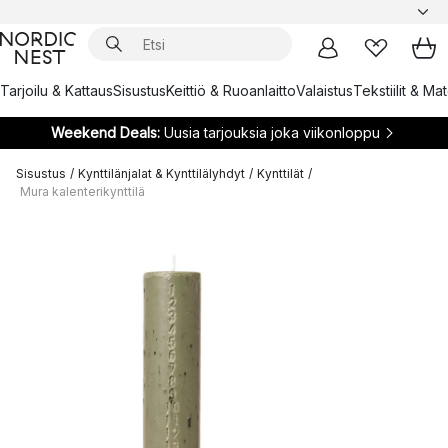
Tarjoilu & Kattaus
Sisustus
Keittiö & Ruoanlaitto
Valaistus
Tekstiilit & Ma
Weekend Deals:
Uusia tarjouksia joka viikonloppu
Sisustus
/
Kynttilänjalat & Kynttilälyhdyt
/
Kynttilät
/
Mura kalenterikynttilä