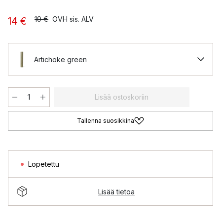
19 €
OVH sis. ALV
14 €
Artichoke green
Lisää ostoskoriin
Tallenna suosikkina
Lopetettu
Lisää tietoa