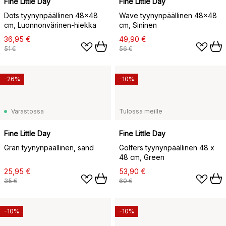
Fine Little Day
Fine Little Day
Dots tyynynpäällinen 48x48
Wave tyynynpäällinen 48x48
cm, Luonnonvärinen-hiekka
cm, Sininen
36,95 €
49,90 €
51 €
56 €
-26%
-10%
Varastossa
Tulossa meille
Fine Little Day
Fine Little Day
Gran tyynynpäällinen, sand
Golfers tyynynpäällinen 48 x
48 cm, Green
25,95 €
53,90 €
35 €
60 €
-10%
-10%