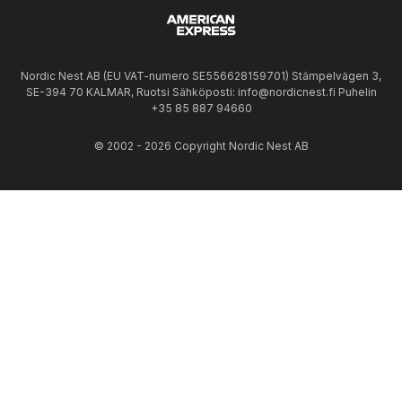
Nordic Nest AB (EU VAT-numero SE556628159701) Stämpelvägen 3,
SE-394 70 KALMAR, Ruotsi Sähköposti: info@nordicnest.fi Puhelin
+35 85 887 94660
© 2002 - 2026 Copyright Nordic Nest AB