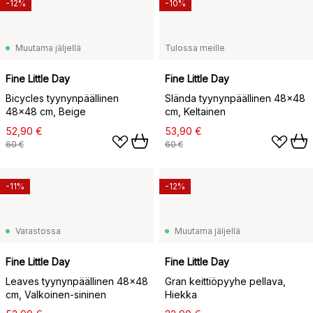
-12%
-10%
Muutama jäljellä
Tulossa meille
Fine Little Day
Fine Little Day
Bicycles tyynynpäällinen
Slända tyynynpäällinen 48x48
48x48 cm, Beige
cm, Keltainen
52,90 €
53,90 €
60 €
60 €
-11%
-12%
Varastossa
Muutama jäljellä
Fine Little Day
Fine Little Day
Leaves tyynynpäällinen 48x48
Gran keittiöpyyhe pellava,
cm, Valkoinen-sininen
Hiekka