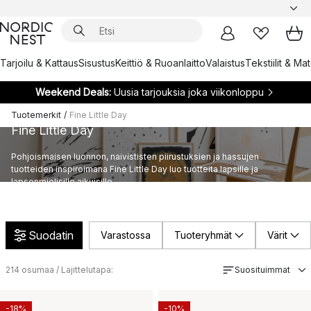
Tarjoilu & Kattaus
Sisustus
Keittiö & Ruoanlaitto
Valaistus
Tekstiilit & Ma
Weekend Deals:
Uusia tarjouksia joka viikonloppu
Tuotemerkit
/
Fine Little Day
Fine Little Day
Pohjoismaisen luonnon, naivististen piirustuksien ja hassujen
tuotteiden inspiroimana Fine Little Day luo tuotteita lapsille ja
lapsenmielisille aikuisille.
Suodatin
Varastossa
Tuoteryhmät
Värit
214
osumaa / Lajittelutapa:
Suosituimmat
-18%
-10%