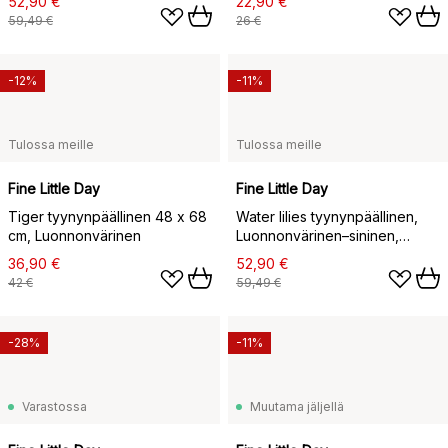
52,90 €
22,90 €
59,49 €
26 €
-12%
-11%
Tulossa meille
Tulossa meille
Fine Little Day
Fine Little Day
Tiger tyynynpäällinen 48 x 68
Water lilies tyynynpäällinen,
cm, Luonnonvärinen
Luonnonvärinen–sininen,
48x48 cm
36,90 €
52,90 €
42 €
59,49 €
-28%
-11%
Varastossa
Muutama jäljellä