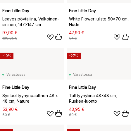
Fine Little Day
Fine Little Day
Leaves pöytäliina, Valkoinen-
White Flower juliste 50x70 cm,
sininen, 147x147 cm
Nude
97,90 €
47,90 €
109,85 €
54 €
-10%
-27%
Varastossa
Varastossa
Fine Little Day
Fine Little Day
Symbol tyynynpäällinen 48 x
Tall tyynyliina 48x48 cm,
48 cm, Nature
Ruskea-luonto
53,90 €
43,95 €
60 €
60 €