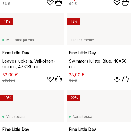
56 €
60 €
-11%
-12%
Muutama jäljellä
Tulossa meille
Fine Little Day
Fine Little Day
Leaves juoksija, Valkoinen-
Swimmers juliste, Blue, 40x50
sininen, 47x180 cm
cm
52,90 €
28,90 €
59,49 €
33 €
-10%
-22%
Varastossa
Varastossa
Fine Little Day
Fine Little Day