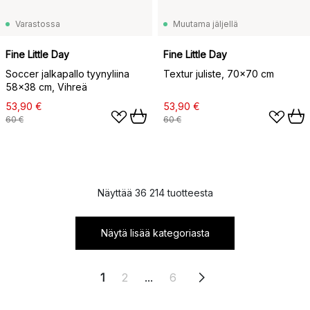
Varastossa
Muutama jäljellä
Fine Little Day
Fine Little Day
Soccer jalkapallo tyynyliina
Textur juliste, 70x70 cm
58x38 cm, Vihreä
53,90 €
53,90 €
60 €
60 €
Näyttää 36 214 tuotteesta
Näytä lisää kategoriasta
1
2
...
6