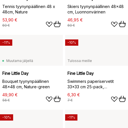
Tennis tyynynpäällinen 48 x
Skiers tyynynpäällinen 48x48
48cm, Nature
cm, Luonnonvärinen
53,90 €
46,95 €
60 €
60 €
-11%
-10%
Muutama jäljellä
Tulossa meille
Fine Little Day
Fine Little Day
Bouquet tyynynpäällinen
Swimmers paperiservetit
48x48 cm, Nature-green
33x33 cm 25-pack,
Monivärinen
49,90 €
6,30 €
56 €
7 €
-10%
-11%