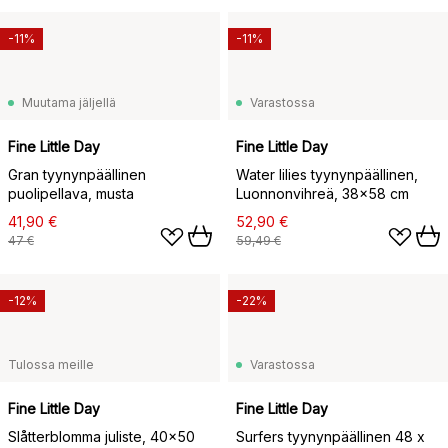
-11%
-11%
Muutama jäljellä
Varastossa
Fine Little Day
Fine Little Day
Gran tyynynpäällinen
Water lilies tyynynpäällinen,
puolipellava, musta
Luonnonvihreä, 38x58 cm
41,90 €
52,90 €
47 €
59,49 €
-12%
-22%
Tulossa meille
Varastossa
Fine Little Day
Fine Little Day
Slåtterblomma juliste, 40x50
Surfers tyynynpäällinen 48 x