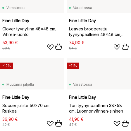
Varastossa
Varastossa
Fine Little Day
Fine Little Day
Clover tyynyliina 48x48 cm,
Leaves brodeerattu
Vihreä-luonto
tyynynpäällinen 48x48 cm,
Blue
53,90 €
74,90 €
60 €
84 €
-12%
-11%
Muutama jäljellä
Varastossa
Fine Little Day
Fine Little Day
Soccer juliste 50x70 cm,
Tori tyynynpäällinen 38x58
Ruskea
cm, Luonnonvärinen-sininen
36,90 €
41,90 €
42 €
47 €