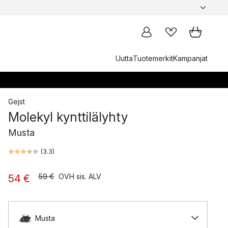
Uutta
Tuotemerkit
Kampanjat
Gejst
Molekyl kynttilälyhty
Musta
(
3.3
)
59 €
OVH sis. ALV
54 €
Musta