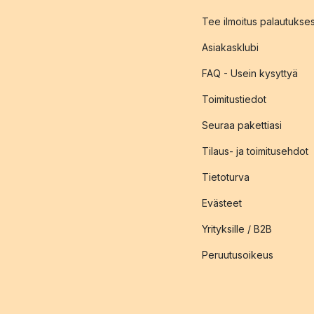
Tee ilmoitus palautukse
Asiakasklubi
FAQ - Usein kysyttyä
Toimitustiedot
Seuraa pakettiasi
Tilaus- ja toimitusehdot
Tietoturva
Evästeet
Yrityksille / B2B
Peruutusoikeus