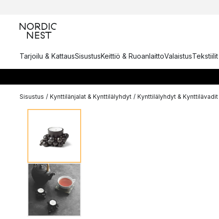
Tarjoilu & Kattaus
Sisustus
Keittiö & Ruoanlaitto
Valaistus
Tekstiili
Sisustus
/
Kynttilänjalat & Kynttilälyhdyt
/
Kynttilälyhdyt & Kynttilävadit