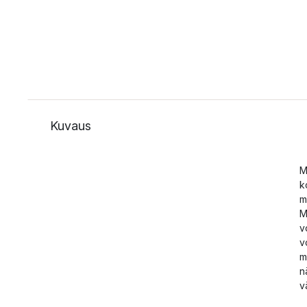
Kuvaus
M
k
m
M
v
v
m
n
v