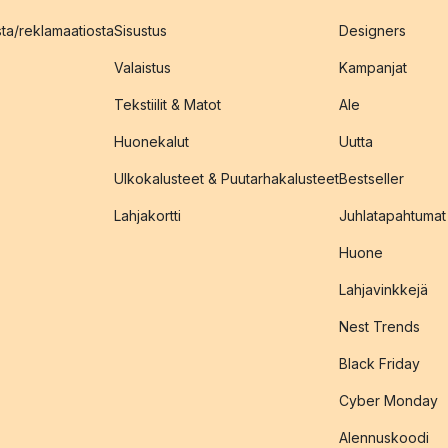
sta/reklamaatiosta
Sisustus
Designers
Valaistus
Kampanjat
Tekstiilit & Matot
Ale
Huonekalut
Uutta
Ulkokalusteet & Puutarhakalusteet
Bestseller
Lahjakortti
Juhlatapahtumat
Huone
Lahjavinkkejä
Nest Trends
Black Friday
Cyber Monday
Alennuskoodi