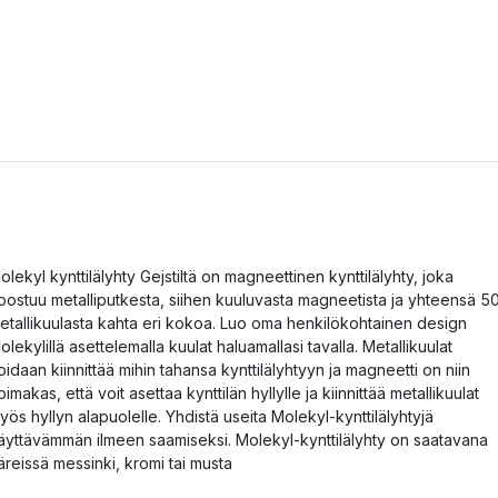
olekyl kynttilälyhty Gejstiltä on magneettinen kynttilälyhty, joka
oostuu metalliputkesta, siihen kuuluvasta magneetista ja yhteensä 5
etallikuulasta kahta eri kokoa. Luo oma henkilökohtainen design
olekylillä asettelemalla kuulat haluamallasi tavalla. Metallikuulat
oidaan kiinnittää mihin tahansa kynttilälyhtyyn ja magneetti on niin
oimakas, että voit asettaa kynttilän hyllylle ja kiinnittää metallikuulat
yös hyllyn alapuolelle. Yhdistä useita Molekyl-kynttilälyhtyjä
äyttävämmän ilmeen saamiseksi. Molekyl-kynttilälyhty on saatavana
äreissä messinki, kromi tai musta