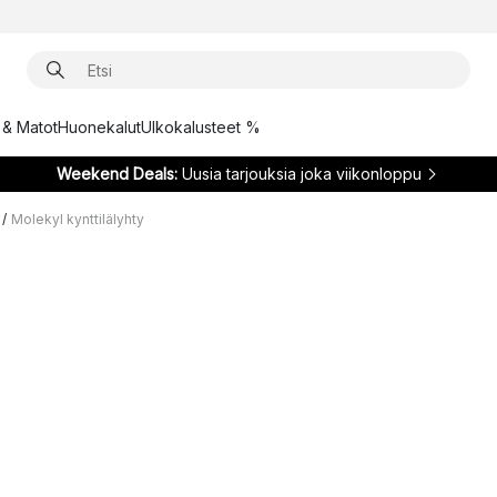
t & Matot
Huonekalut
Ulkokalusteet %
Weekend Deals:
Uusia tarjouksia joka viikonloppu
/
Molekyl kynttilälyhty