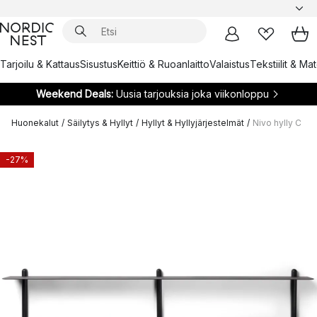
Tarjoilu & Kattaus
Sisustus
Keittiö & Ruoanlaitto
Valaistus
Tekstiilit & Ma
Weekend Deals:
Uusia tarjouksia joka viikonloppu
Huonekalut
/
Säilytys & Hyllyt
/
Hyllyt & Hyllyjärjestelmät
/
Nivo hylly C
-27%