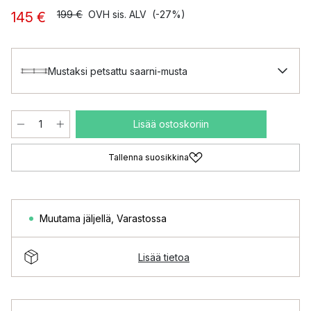
199 €
OVH sis. ALV
(-27%)
145 €
Mustaksi petsattu saarni-musta
Lisää ostoskoriin
Tallenna suosikkina
Muutama jäljellä
,
Varastossa
Lisää tietoa