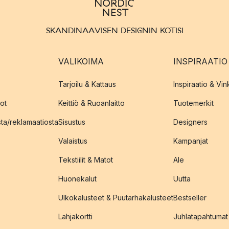
SKANDINAAVISEN DESIGNIN KOTISI
VALIKOIMA
INSPIRAATIO
Tarjoilu & Kattaus
Inspiraatio & Vink
ot
Keittiö & Ruoanlaitto
Tuotemerkit
sta/reklamaatiosta
Sisustus
Designers
Valaistus
Kampanjat
Tekstiilit & Matot
Ale
Huonekalut
Uutta
Ulkokalusteet & Puutarhakalusteet
Bestseller
Lahjakortti
Juhlatapahtumat