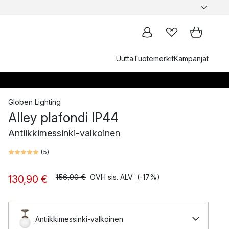
Uutta
Tuotemerkit
Kampanjat
Globen Lighting
Alley plafondi IP44
Antiikkimessinki-valkoinen
(
5
)
156,90 €
OVH sis. ALV
(-17%)
130,90 €
Antiikkimessinki-valkoinen