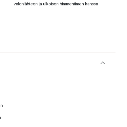
valonlähteen ja ulkoisen himmentimen kanssa
en
ä