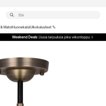
t & Matot
Huonekalut
Ulkokalusteet %
Weekend Deals:
Uusia tarjouksia joka viikonloppu