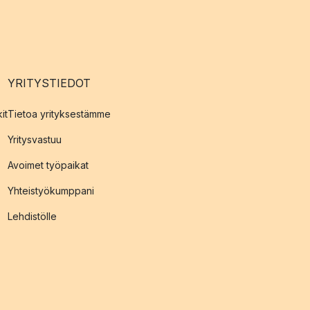
YRITYSTIEDOT
it
Tietoa yrityksestämme
Yritysvastuu
Avoimet työpaikat
Yhteistyökumppani
Lehdistölle