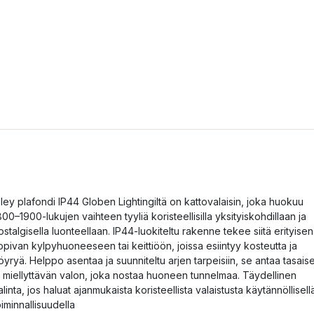
lley plafondi IP44 Globen Lightingiltä on kattovalaisin, joka huokuu
800–1900‑lukujen vaihteen tyyliä koristeellisilla yksityiskohdillaan ja
ostalgisella luonteellaan. IP44‑luokiteltu rakenne tekee siitä erityisen
opivan kylpyhuoneeseen tai keittiöön, joissa esiintyy kosteutta ja
öyryä. Helppo asentaa ja suunniteltu arjen tarpeisiin, se antaa tasais
a miellyttävän valon, joka nostaa huoneen tunnelmaa. Täydellinen
alinta, jos haluat ajanmukaista koristeellista valaistusta käytännöllisell
oiminnallisuudella