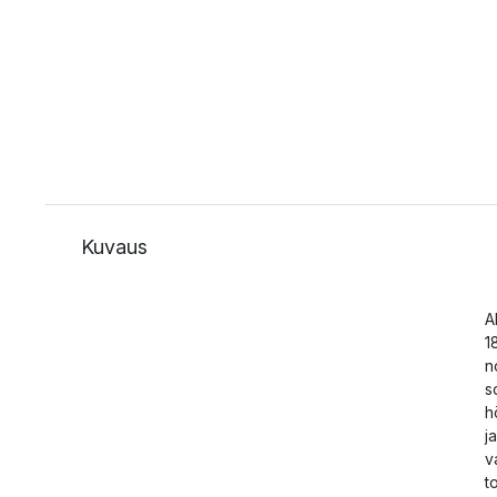
Kuvaus
A
1
n
s
h
j
v
t