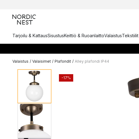
Tarjoilu & Kattaus
Sisustus
Keittiö & Ruoanlaitto
Valaistus
Tekstiili
Valaistus
/
Valaisimet
/
Plafondit
/
Alley plafondi IP44
-17%