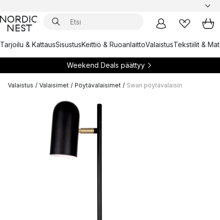
Tarjoilu & Kattaus
Sisustus
Keittiö & Ruoanlaitto
Valaistus
Tekstiilit & Ma
Weekend Deals päättyy
Valaistus
/
Valaisimet
/
Pöytävalaisimet
/
Swan pöytävalaisin