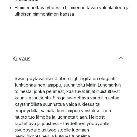
Himmennettävä yhdessä himmennettävän valonlähteen ja
ulkoisen himmentimen kanssa
Kuvaus
Swan pöytävalaisin Globen Lightingiltä on elegantti
funktionaalinen lamppu, suunniteltu Malin Lundmarkin
toimesta, jonka pehmeät, kaartuvat linjat muistuttavat
kaunista joutsenta. Siro ja säädettävä varjostin antaa
käytännöllistä suunnattua valoa lukiessa tai
työpöydällä, samalla kun lampun veistoksellinen
muoto tuo lämpöä ja luonnetta tilaan. Helposti
sijoitettava ja joustava – täydellinen yöpöydälle,
sivupöydälle tai työpisteelle luomaan
henkilökohtainen ja kutsuva tunnelma