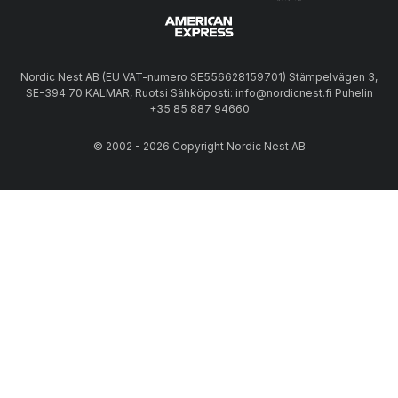
Nordic Nest AB (EU VAT-numero SE556628159701) Stämpelvägen 3,
SE-394 70 KALMAR, Ruotsi Sähköposti: info@nordicnest.fi Puhelin
+35 85 887 94660
© 2002 - 2026 Copyright Nordic Nest AB