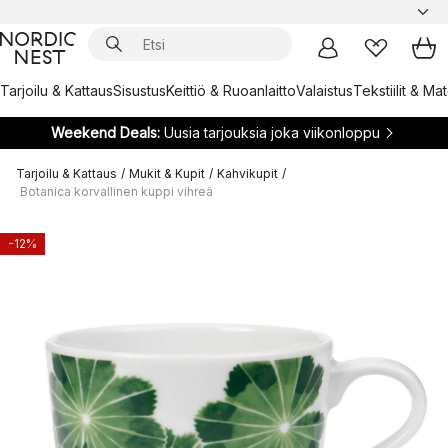
Tarjoilu & Kattaus
Sisustus
Keittiö & Ruoanlaitto
Valaistus
Tekstiilit & Ma
Weekend Deals:
Uusia tarjouksia joka viikonloppu
Tarjoilu & Kattaus
/
Mukit & Kupit
/
Kahvikupit
/
Botanica korvallinen kuppi vihreä
-12%