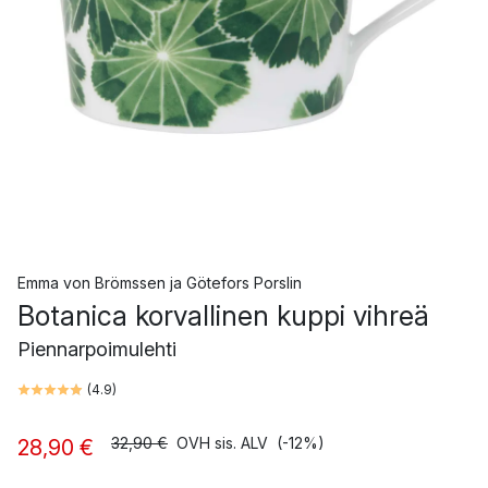
Emma von Brömssen
ja
Götefors Porslin
Botanica korvallinen kuppi vihreä
Piennarpoimulehti
(
4.9
)
32,90 €
OVH sis. ALV
(-12%)
28,90 €