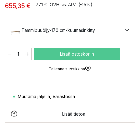
771 €
OVH sis. ALV
(-15%)
655,35 €
Tammipuuöljy-170 cm-kuumasinkitty
Lisää ostoskoriin
Tallenna suosikkina
Muutama jäljellä
,
Varastossa
Lisää tietoa