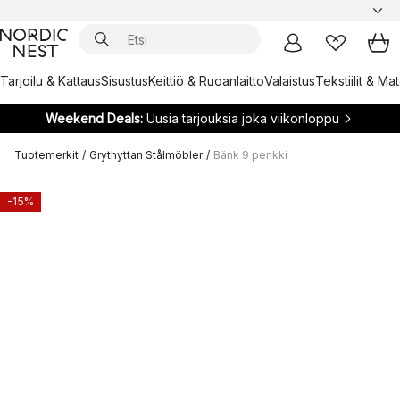
Tarjoilu & Kattaus
Sisustus
Keittiö & Ruoanlaitto
Valaistus
Tekstiilit & Ma
Weekend Deals:
Uusia tarjouksia joka viikonloppu
Tuotemerkit
/
Grythyttan Stålmöbler
/
Bänk 9 penkki
-15%